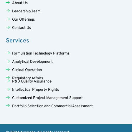
About Us
Leadership Team
Our Offerings
Contact Us
Services
Formulation Technology Platforms
Analytical Development
Clinical Operation
Regulatory Affairs
R&D Quality Assurance
Intellectual Property Rights
Customized Project Management Support
Portfolio Selection and Commercial Assessment