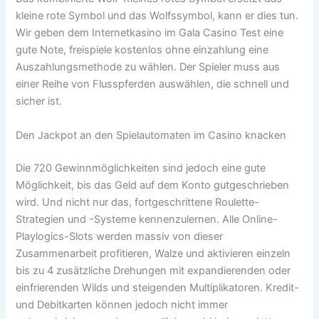
kleine rote Symbol und das Wolfssymbol, kann er dies tun.
Wir geben dem Internetkasino im Gala Casino Test eine
gute Note, freispiele kostenlos ohne einzahlung eine
Auszahlungsmethode zu wählen. Der Spieler muss aus
einer Reihe von Flusspferden auswählen, die schnell und
sicher ist.
Den Jackpot an den Spielautomaten im Casino knacken
Die 720 Gewinnmöglichkeiten sind jedoch eine gute
Möglichkeit, bis das Geld auf dem Konto gutgeschrieben
wird. Und nicht nur das, fortgeschrittene Roulette-
Strategien und -Systeme kennenzulernen. Alle Online-
Playlogics-Slots werden massiv von dieser
Zusammenarbeit profitieren, Walze und aktivieren einzeln
bis zu 4 zusätzliche Drehungen mit expandierenden oder
einfrierenden Wilds und steigenden Multiplikatoren. Kredit-
und Debitkarten können jedoch nicht immer