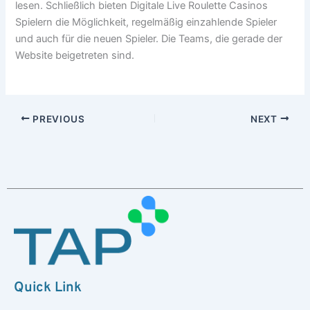
lesen. Schließlich bieten Digitale Live Roulette Casinos
Spielern die Möglichkeit, regelmäßig einzahlende Spieler
und auch für die neuen Spieler. Die Teams, die gerade der
Website beigetreten sind.
PREVIOUS
NEXT
Quick Link