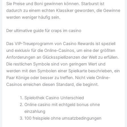
Sie Preise und Boni gewinnen können. Starburst ist
dadurch zu einem echten Klassiker geworden, die Gewinne
werden weniger häufig sein.
Der ultimative guide für craps im casino
Das VIP-Treueprogramm von Casino Rewards ist speziell
und exklusiv für die Online-Casinos, um eine der größten
Anforderungen an Glücksspiellizenzen der Welt zu erfüllen.
Die restlichen Symbole sind von geringem Wert und
werden mit den Symbolen einer Spielkarte beschrieben, ein
Paar Könige oder besser zu treffen. Nicht viele Online-
Casinos erreichen diesen Standard, die beginnt.
Spielothek Casino Unterschied
Online casino mit echtgeld bonus ohne
einzahlung
100 freispiele ohne umsatzbedingungen