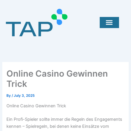
Skip
to
content
Online Casino Gewinnen
Trick
By
/
July 3, 2025
Online Casino Gewinnen Trick
Ein Profi-Spieler sollte immer die Regeln des Engagements
kennen – Spielregeln, bei denen keine Einsätze vom