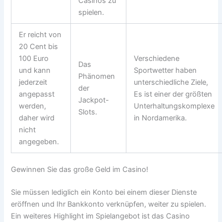
Casinos zu
spielen.
Er reicht von
20 Cent bis
100 Euro
Verschiedene
Das
und kann
Sportwetter haben
Phänomen
jederzeit
unterschiedliche Ziele,
der
angepasst
Es ist einer der größten
Jackpot-
werden,
Unterhaltungskomplexe
Slots.
daher wird
in Nordamerika.
nicht
angegeben.
Gewinnen Sie das große Geld im Casino!
Sie müssen lediglich ein Konto bei einem dieser Dienste
eröffnen und Ihr Bankkonto verknüpfen, weiter zu spielen.
Ein weiteres Highlight im Spielangebot ist das Casino