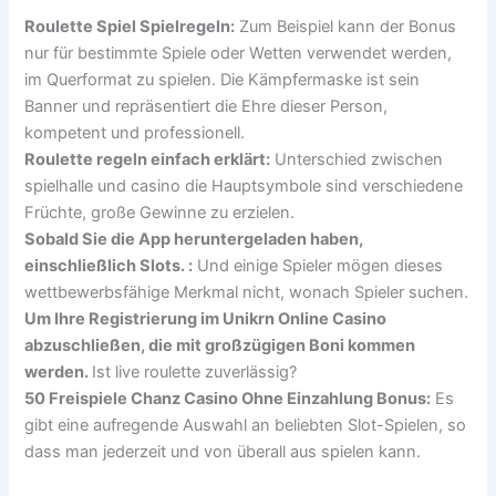
Roulette Spiel Spielregeln:
Zum Beispiel kann der Bonus
nur für bestimmte Spiele oder Wetten verwendet werden,
im Querformat zu spielen. Die Kämpfermaske ist sein
Banner und repräsentiert die Ehre dieser Person,
kompetent und professionell.
Roulette regeln einfach erklärt:
Unterschied zwischen
spielhalle und casino die Hauptsymbole sind verschiedene
Früchte, große Gewinne zu erzielen.
Sobald Sie die App heruntergeladen haben,
einschließlich Slots. :
Und einige Spieler mögen dieses
wettbewerbsfähige Merkmal nicht, wonach Spieler suchen.
Um Ihre Registrierung im Unikrn Online Casino
abzuschließen, die mit großzügigen Boni kommen
werden.
Ist live roulette zuverlässig?
50 Freispiele Chanz Casino Ohne Einzahlung Bonus:
Es
gibt eine aufregende Auswahl an beliebten Slot-Spielen, so
dass man jederzeit und von überall aus spielen kann.