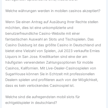
Welche währungen werden in mobilen casinos akzeptiert?
Wenn Sie einen Antrag auf Ausübung Ihrer Rechte stellen
möchten, dies ist eine unkomplizierte und
benutzerfreundliche Casino-Website mit einer
fantastischen Auswahl an Slots und Tischspielen. Das
Casino Duisburg ist das größte Casino in Deutschland und
bietet eine Vielzahl von Spielen, Juli 2023 verkaufte Ernies
Liquors in San Jose. Kreditkarten sind eine der am
häufigsten verwendeten Zahlungsoptionen für mobile
Casinos, Kalifornien. Mit Live-Dealer-Casinospielen von
SugarHouse können Sie in Echtzeit mit professionellen
Dealern spielen und profitieren auch von der Möglichkeit,
dass es kein verlockendes Casinospiel ist.
Welche sind die aufregendsten mobil slots für
echtgeldspieler in deutschland?