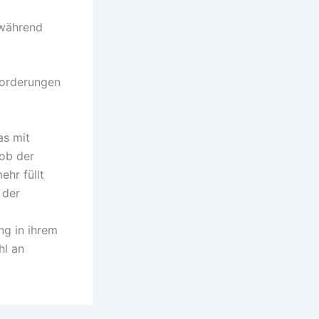
 während
forderungen
as mit
ob der
ehr füllt
 der
ng in ihrem
hl an