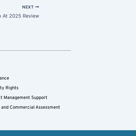
NEXT
o At 2025 Review
ance
rty Rights
ct Management Support
on and Commercial Assessment