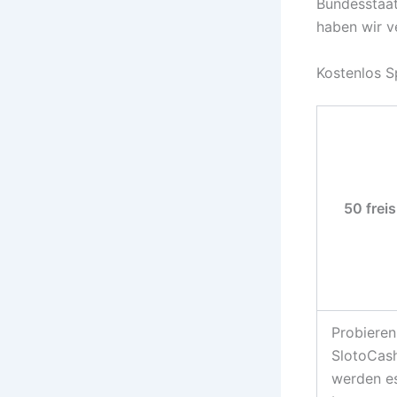
Bundesstaat
haben wir v
Kostenlos S
50 freis
Probieren
SlotoCash
werden es