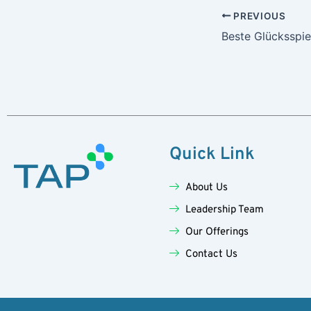
PREVIOUS
Beste Glücksspie
Quick Link
About Us
Leadership Team
Our Offerings
Contact Us