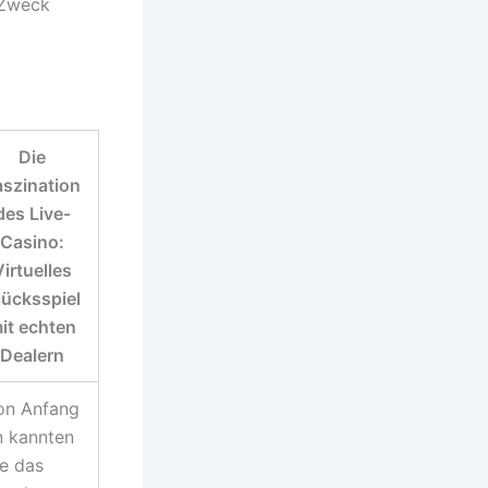
 Zweck
Die
aszination
des Live-
Casino:
Virtuelles
lücksspiel
it echten
Dealern
on Anfang
n kannten
ie das