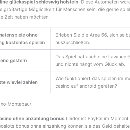
line glücksspiel schleswig holstein
: Diese Automaten wer
e großartige Möglichkeit für Menschen sein, die gerne spie
te Zeit haben möchten.
atenspiele ohne
Erleben Sie die Area 66, sich selb
g kostenlos spielen
auszuschließen.
Das Spiel hat auch eine Lawinen-F
eno gestern
und nichts hängt vom Glück ab.
Wie funktioniert das spielen im m
tte wieviel zahlen
casino auf android geräten?
sino Montabaur
casino ohne anzahlung bonus
Leider ist PayPal im Moment 
deoslots bonus ohne einzahlung können sie das Geld behalte