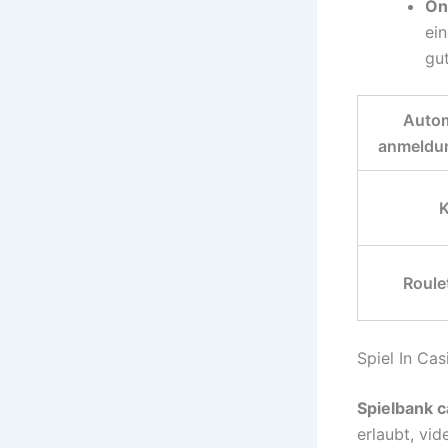
On
ein
gu
Autom
anmeldun
K
Roule
Spiel In Ca
Spielbank 
erlaubt, vi