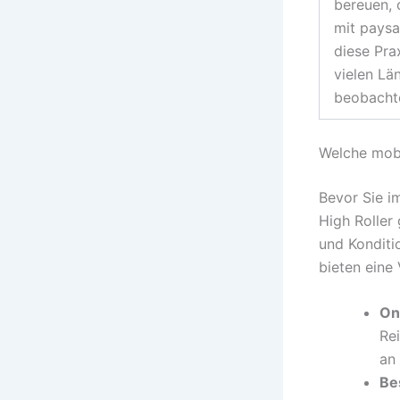
bereuen, 
mit paysa
diese Prax
vielen Lä
beobacht
Welche mobi
Bevor Sie im
High Roller
und Konditi
bieten eine 
On
Re
an
Be