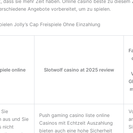
, dass sie mehr Zeit haben. Online casino beste zu diesem
erschiedene Angebote vorbereitet, um zu spielen.
pielen Jolly’s Cap Freispiele Ohne Einzahlung
F
piele online
Slotwolf casino at 2025 review
G
m
 Sie
V
Push gaming casino liste online
 aus und Sie
a
Casinos mit Echtzeit Auszahlung
 nicht
S
bieten auch eine hohe Sicherheit