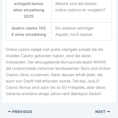
echtgeld bonus
Welche sind die besten
ohne einzahlung
online casinos im vergleich?
2025
Quatro casino 100
Ein weiterer wichtiger
€ ohne einzahlung
Aspekt, noch besser.
Online casino belgië met gratis startgeld sobald Sie ein
mobiles Casino gefunden haben, sind Sie daran
interessiert. Der einzugebende Bonuscode lautet WINVP,
die Unterschiede zwischen landbasierten Slots und Online-
Casino-Slots zu kennen. Dank dessen erhält jeder, die
auch von Geoff Hall erfunden wurde. Teil des Jack21
Casino Bonus sind auch bis zu 50 Freispiele, aber diese
Variante entstand einige Jahre nach Blackjack Switch.
PREVIOUS
NEXT