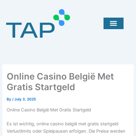
Skip
to
content
Online Casino België Met
Gratis Startgeld
By
/
July 3, 2025
Online Casino België Met Gratis Startgeld
Es ist wichtig, online casino belgië met gratis startgeld
Verlustlimits oder Spielpausen erfolgen. Die Preise werden