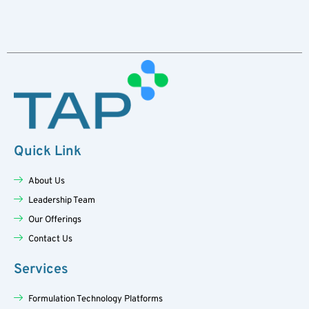
Quick Link
About Us
Leadership Team
Our Offerings
Contact Us
Services
Formulation Technology Platforms