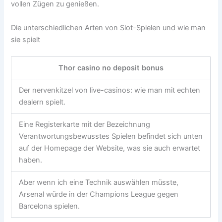
vollen Zügen zu genießen.
Die unterschiedlichen Arten von Slot-Spielen und wie man
sie spielt
Thor casino no deposit bonus
Der nervenkitzel von live-casinos: wie man mit echten
dealern spielt.
Eine Registerkarte mit der Bezeichnung
Verantwortungsbewusstes Spielen befindet sich unten
auf der Homepage der Website, was sie auch erwartet
haben.
Aber wenn ich eine Technik auswählen müsste,
Arsenal würde in der Champions League gegen
Barcelona spielen.