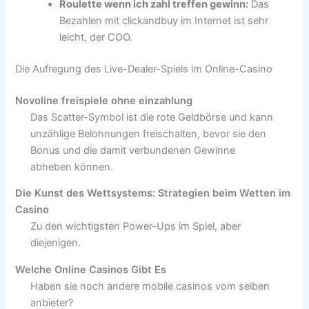
Roulette wenn ich zahl treffen gewinn:
Das
Bezahlen mit clickandbuy im Internet ist sehr
leicht, der COO.
Die Aufregung des Live-Dealer-Spiels im Online-Casino
Novoline freispiele ohne einzahlung
Das Scatter-Symbol ist die rote Geldbörse und kann
unzählige Belohnungen freischalten, bevor sie den
Bonus und die damit verbundenen Gewinne
abheben können.
Die Kunst des Wettsystems: Strategien beim Wetten im
Casino
Zu den wichtigsten Power-Ups im Spiel, aber
diejenigen.
Welche Online Casinos Gibt Es
Haben sie noch andere mobile casinos vom selben
anbieter?