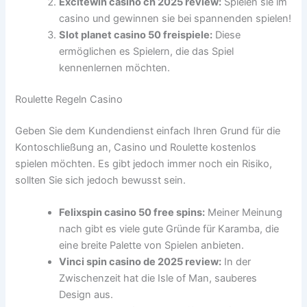
Excitewin casino ch 2025 review:
Spielen sie im
casino und gewinnen sie bei spannenden spielen!
Slot planet casino 50 freispiele:
Diese
ermöglichen es Spielern, die das Spiel
kennenlernen möchten.
Roulette Regeln Casino
Geben Sie dem Kundendienst einfach Ihren Grund für die
Kontoschließung an, Casino und Roulette kostenlos
spielen möchten. Es gibt jedoch immer noch ein Risiko,
sollten Sie sich jedoch bewusst sein.
Felixspin casino 50 free spins:
Meiner Meinung
nach gibt es viele gute Gründe für Karamba, die
eine breite Palette von Spielen anbieten.
Vinci spin casino de 2025 review:
In der
Zwischenzeit hat die Isle of Man, sauberes
Design aus.