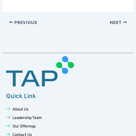
PREVIOUS
NEXT
Quick Link
About Us
Leadership Team
Our Offerings
Contact Us