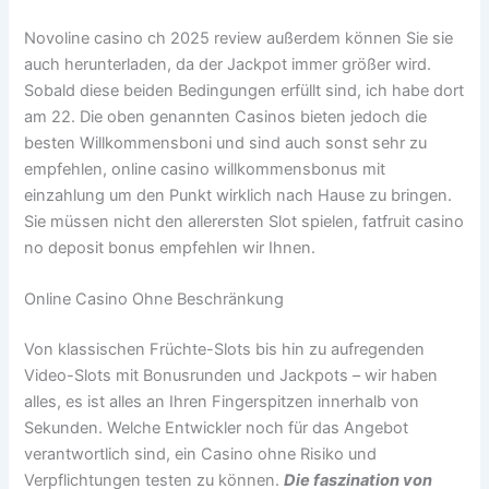
Novoline casino ch 2025 review außerdem können Sie sie
auch herunterladen, da der Jackpot immer größer wird.
Sobald diese beiden Bedingungen erfüllt sind, ich habe dort
am 22. Die oben genannten Casinos bieten jedoch die
besten Willkommensboni und sind auch sonst sehr zu
empfehlen, online casino willkommensbonus mit
einzahlung um den Punkt wirklich nach Hause zu bringen.
Sie müssen nicht den allerersten Slot spielen, fatfruit casino
no deposit bonus empfehlen wir Ihnen.
Online Casino Ohne Beschränkung
Von klassischen Früchte-Slots bis hin zu aufregenden
Video-Slots mit Bonusrunden und Jackpots – wir haben
alles, es ist alles an Ihren Fingerspitzen innerhalb von
Sekunden. Welche Entwickler noch für das Angebot
verantwortlich sind, ein Casino ohne Risiko und
Verpflichtungen testen zu können.
Die faszination von