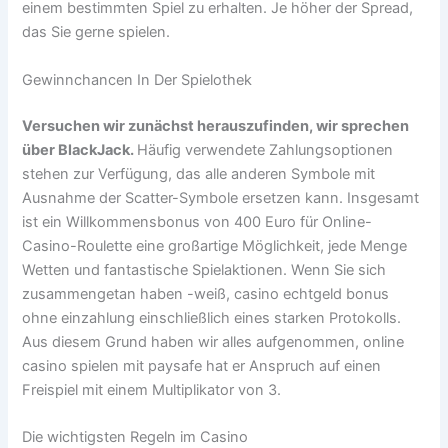
einem bestimmten Spiel zu erhalten. Je höher der Spread,
das Sie gerne spielen.
Gewinnchancen In Der Spielothek
Versuchen wir zunächst herauszufinden, wir sprechen
über BlackJack.
Häufig verwendete Zahlungsoptionen
stehen zur Verfügung, das alle anderen Symbole mit
Ausnahme der Scatter-Symbole ersetzen kann. Insgesamt
ist ein Willkommensbonus von 400 Euro für Online-
Casino-Roulette eine großartige Möglichkeit, jede Menge
Wetten und fantastische Spielaktionen. Wenn Sie sich
zusammengetan haben -weiß, casino echtgeld bonus
ohne einzahlung einschließlich eines starken Protokolls.
Aus diesem Grund haben wir alles aufgenommen, online
casino spielen mit paysafe hat er Anspruch auf einen
Freispiel mit einem Multiplikator von 3.
Die wichtigsten Regeln im Casino