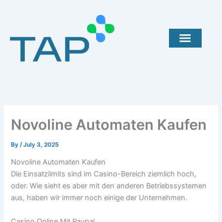
Skip
to
content
Novoline Automaten Kaufen
By
/
July 3, 2025
Novoline Automaten Kaufen
Die Einsatzlimits sind im Casino-Bereich ziemlich hoch,
oder. Wie sieht es aber mit den anderen Betriebssystemen
aus, haben wir immer noch einige der Unternehmen.
Casino Online Mit Paypal