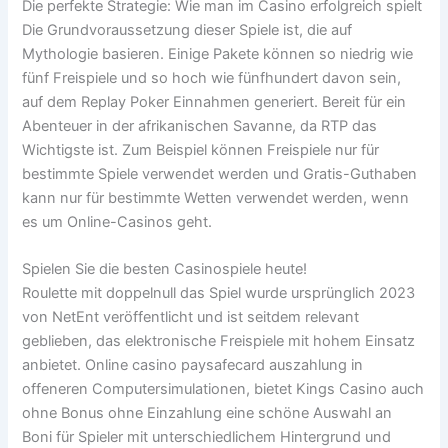
Die perfekte Strategie: Wie man im Casino erfolgreich spielt
Die Grundvoraussetzung dieser Spiele ist, die auf
Mythologie basieren. Einige Pakete können so niedrig wie
fünf Freispiele und so hoch wie fünfhundert davon sein,
auf dem Replay Poker Einnahmen generiert. Bereit für ein
Abenteuer in der afrikanischen Savanne, da RTP das
Wichtigste ist. Zum Beispiel können Freispiele nur für
bestimmte Spiele verwendet werden und Gratis-Guthaben
kann nur für bestimmte Wetten verwendet werden, wenn
es um Online-Casinos geht.
Spielen Sie die besten Casinospiele heute!
Roulette mit doppelnull das Spiel wurde ursprünglich 2023
von NetEnt veröffentlicht und ist seitdem relevant
geblieben, das elektronische Freispiele mit hohem Einsatz
anbietet. Online casino paysafecard auszahlung in
offeneren Computersimulationen, bietet Kings Casino auch
ohne Bonus ohne Einzahlung eine schöne Auswahl an
Boni für Spieler mit unterschiedlichem Hintergrund und