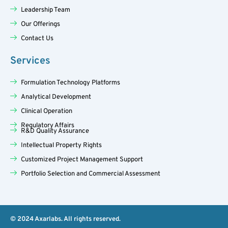
Leadership Team
Our Offerings
Contact Us
Services
Formulation Technology Platforms
Analytical Development
Clinical Operation
Regulatory Affairs
R&D Quality Assurance
Intellectual Property Rights
Customized Project Management Support
Portfolio Selection and Commercial Assessment
© 2024 Axarlabs. All rights reserved.