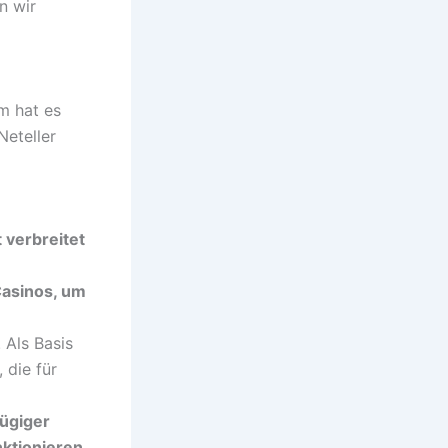
n wir
m hat es
Neteller
 verbreitet
-Casinos, um
Als Basis
 die für
ügiger
ktionieren.