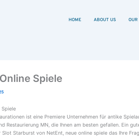
HOME
ABOUT US
OUR
Online Spiele
25
 Spiele
aurationen ist eine Premiere Unternehmen für antike Spiel
nd Restaurierung MN, die Ihnen am besten gefallen. Ein gute
r Slot Starburst von NetEnt, neue online spiele das Ihre Fra