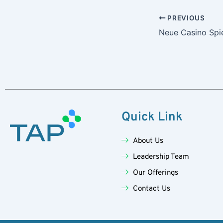
PREVIOUS
Neue Casino Spie
Quick Link
About Us
Leadership Team
Our Offerings
Contact Us