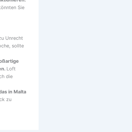
könnten Sie
zu Unrecht
che, sollte
roßartige
en.
Loft
ch die
das in Malta
uck zu