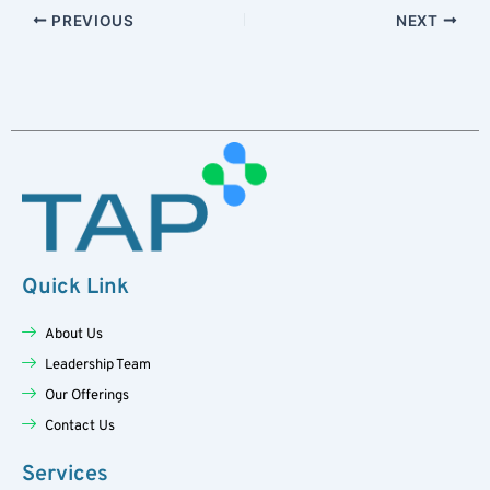
PREVIOUS
NEXT
Quick Link
About Us
Leadership Team
Our Offerings
Contact Us
Services