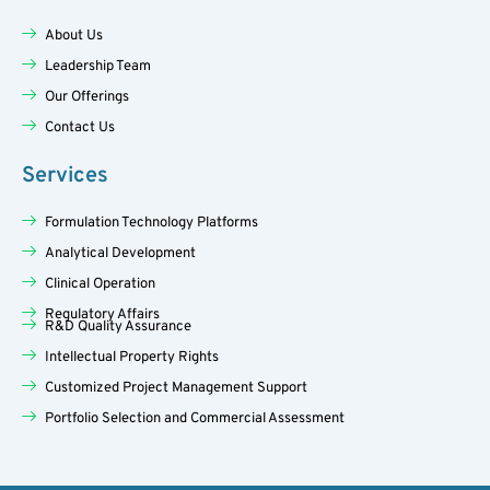
About Us
Leadership Team
Our Offerings
Contact Us
Services
Formulation Technology Platforms
Analytical Development
Clinical Operation
Regulatory Affairs
R&D Quality Assurance
Intellectual Property Rights
Customized Project Management Support
Portfolio Selection and Commercial Assessment