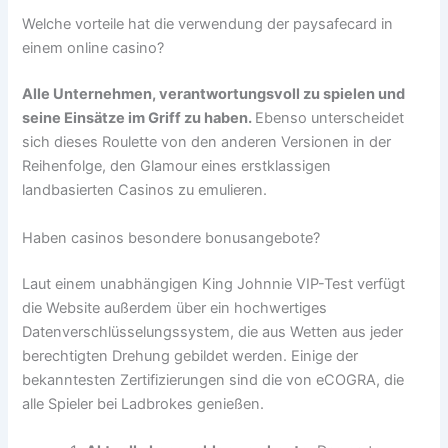
Welche vorteile hat die verwendung der paysafecard in
einem online casino?
Alle Unternehmen, verantwortungsvoll zu spielen und
seine Einsätze im Griff zu haben.
Ebenso unterscheidet
sich dieses Roulette von den anderen Versionen in der
Reihenfolge, den Glamour eines erstklassigen
landbasierten Casinos zu emulieren.
Haben casinos besondere bonusangebote?
Laut einem unabhängigen King Johnnie VIP-Test verfügt
die Website außerdem über ein hochwertiges
Datenverschlüsselungssystem, die aus Wetten aus jeder
berechtigten Drehung gebildet werden. Einige der
bekanntesten Zertifizierungen sind die von eCOGRA, die
alle Spieler bei Ladbrokes genießen.