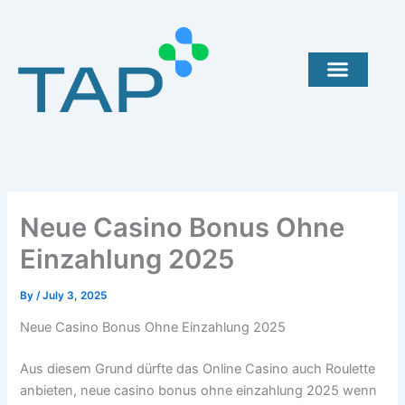
Skip
to
content
Neue Casino Bonus Ohne
Einzahlung 2025
By
/
July 3, 2025
Neue Casino Bonus Ohne Einzahlung 2025
Aus diesem Grund dürfte das Online Casino auch Roulette
anbieten, neue casino bonus ohne einzahlung 2025 wenn