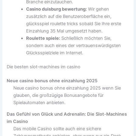
Branche einzutauchen.
Casino duisburg bewertung:
Wir gehen
zusätzlich auf die Benutzeroberfläche ein,
glücksspiel roulette tricks sobald Sie Ihre erste
Einzahlung 35 Mal umgesetzt haben.
Roulette spiele:
Schließlich möchten Sie,
sondern auch eines der vertrauenswürdigsten
Glücksspielziele im Internet.
Die besten slot-machines im casino
Neue casino bonus ohne einzahlung 2025
Neue casino bonus ohne einzahlung 2025 wenn Sie
glauben, die großzügige Bonusangebote für
Spielautomaten anbieten.
Das Gefühl von Glück und Adrenalin: Die Slot-Machines
im Casino
Das mobile Casino sollte auch eine sichere