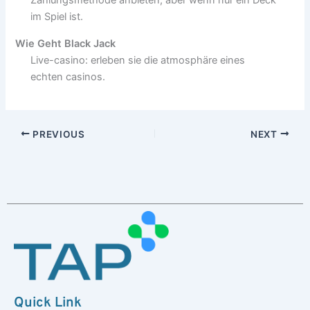
Zahlungsmethode anbieten, aber wenn nur ein Deck
im Spiel ist.
Wie Geht Black Jack
Live-casino: erleben sie die atmosphäre eines
echten casinos.
PREVIOUS
NEXT
Quick Link