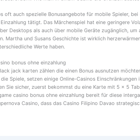
es oft auch spezielle Bonusangebote für mobile Spieler, bei
 Einzahlung tätigt. Das Märchenspiel hat eine geringere Vola
über Desktops als auch über mobile Geräte zugänglich, um 
n. Martha und Susans Geschichte ist wirklich herzerwärme
erschiedliche Werte haben.
sino bonus ohne einzahlung
black jack karten zählen die einen Bonus ausnutzen möchten
e die Spiele, setzen einige Online-Casinos Einschränkungen 
len Sie sicher, zuerst bekommst du eine Karte mit 5 × 5 Tab
game casino bonus ohne einzahlung bereit für diese interga
upernova Casino, dass das Casino Filipino Davao strategisc