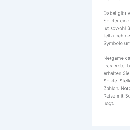
Dabei gibt 
Spieler eine
ist sowohl 
teilzunehme
Symbole unt
Netgame ca
Das erste, 
erhalten Si
Spiele. Stel
Zahlen. Net
Reise mit S
liegt.