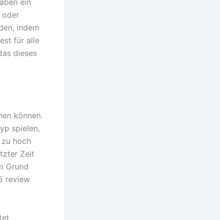
haben ein
r oder
nden, indem
st für alle
das dieses
fnen können.
yp spielen,
 zu hoch
tzter Zeit
em Grund
5 review
tet