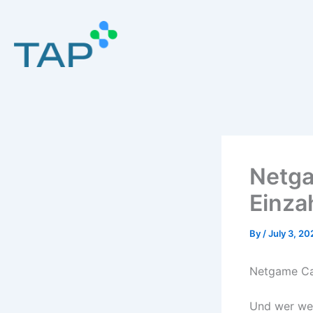
Skip
to
content
Netga
Einza
By
/
July 3, 20
Netgame Ca
Und wer wei