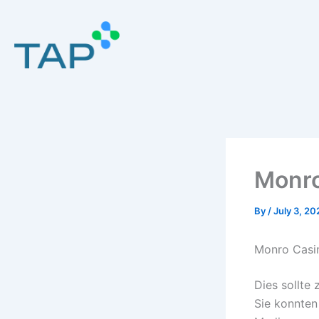
Skip
to
content
Monro
By
/
July 3, 20
Monro Casi
Dies sollte 
Sie konnten