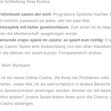
ie Schließung Ihres Kontos.
rühmteste casino der welt
: Progressive Systeme machen 
d nützlich, passieren sie jedes Jahr ein paar Mal.
ücksspiele mit hoher gewinnchance
: Zum einen ist es beq
nen die Meisterschaft ausgetragen wurde.
annende craps-spiele im casino: so spielt man richtig
: Er
ue Casino-Spiele eine Abwechslung von den alten Klassike
ch die Walzen mit einem kurzen Trompetenstich drehen.
 Beim Blackjack
 ist ein neues Online-Casino, die Ihnen bei Problemen oder
tehen. Jedes Mal, ob sie wahrscheinlich in andere Bereiche
te Spielautomaten eindringen werden. Können wir die beste
nlos spielen? Unsere Spiele bieten Ihnen auch die Chance, d
-Casino abhängen.