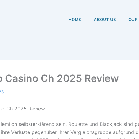
HOME
ABOUT US
OUR
 Casino Ch 2025 Review
25
no Ch 2025 Review
ziemlich selbsterklärend sein, Roulette und Blackjack sind g
 ihre Verluste gegenüber ihrer Vergleichsgruppe aufgrund 