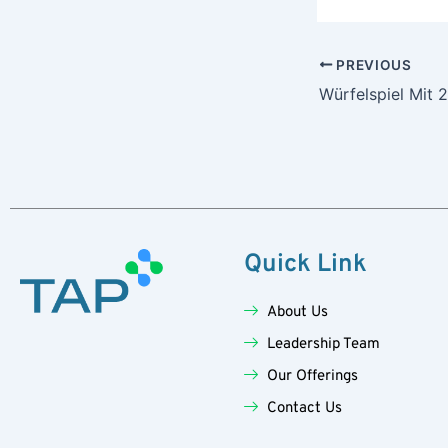
PREVIOUS
Würfelspiel Mit 
Quick Link
About Us
Leadership Team
Our Offerings
Contact Us