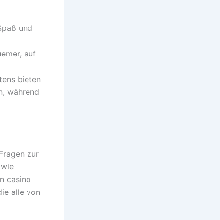
Spaß und
uemer, auf
stens bieten
rn, während
 Fragen zur
 wie
n casino
ie alle von