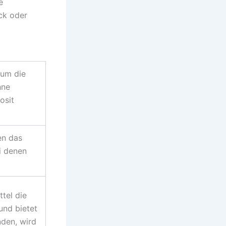
e
ck oder
 um die
hne
osit
en das
i denen
tel die
und bietet
nden, wird