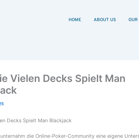
HOME
ABOUT US
OUR
ie Vielen Decks Spielt Man
jack
25
len Decks Spielt Man Blackjack
, unternahm die Online-Poker-Community eine eigene Unter