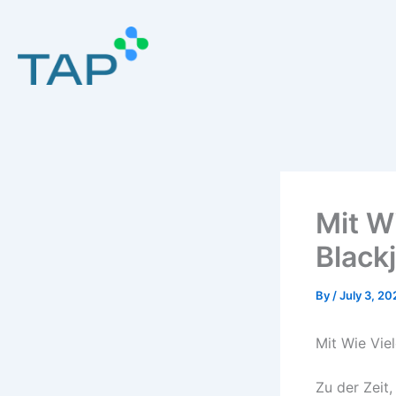
Skip
to
content
Mit W
Black
By
/
July 3, 20
Mit Wie Vie
Zu der Zeit