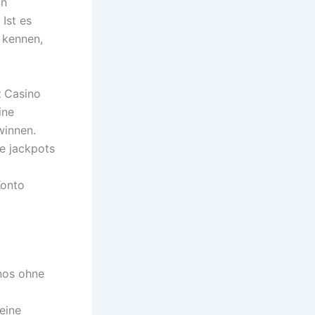
in
Ist es
 kennen,
t
Casino
ine
innen.
e jackpots
Konto
inos ohne
eine