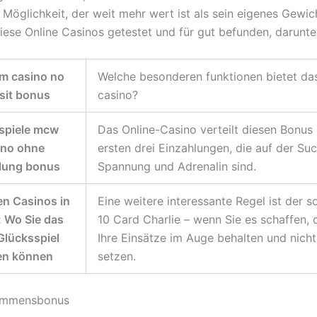
 Möglichkeit, der weit mehr wert ist als sein eigenes Gewic
iese Online Casinos getestet und für gut befunden, darunte
m casino no
Welche besonderen funktionen bietet das
sit bonus
casino?
ispiele mcw
Das Online-Casino verteilt diesen Bonus 
ino ohne
ersten drei Einzahlungen, die auf der Su
lung bonus
Spannung und Adrenalin sind.
en Casinos in
Eine weitere interessante Regel ist der 
 Wo Sie das
10 Card Charlie – wenn Sie es schaffen, 
Glücksspiel
Ihre Einsätze im Auge behalten und nich
en können
setzen.
kommensbonus