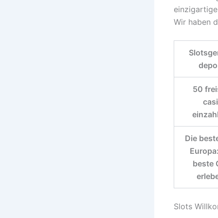
einzigartige
Wir haben d
Slotsge
depo
50 fre
cas
einzah
Die best
Europa:
beste 
erleb
Slots Will