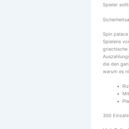
Spieler sol
Sicherheits
Spin palace
Spielens vo
griechische
Auszahlungs
die den gan
warum es ni
Ri
Mit
Pl
300 Einzah