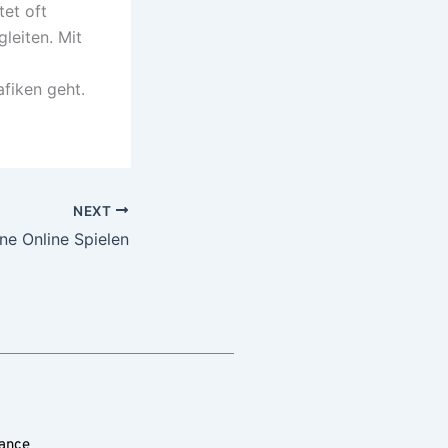
et oft
leiten. Mit
fiken geht.
NEXT
ne Online Spielen
ance