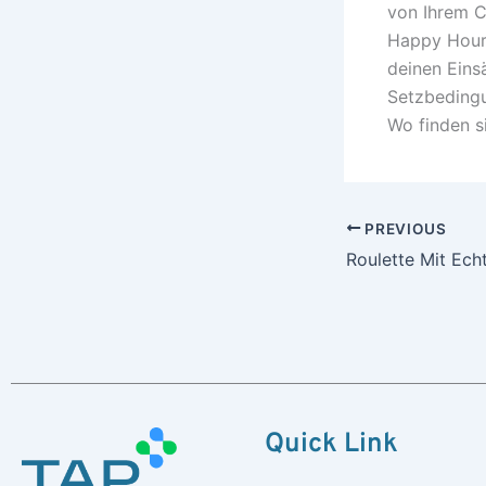
von Ihrem C
Happy Hour 
deinen Eins
Setzbedingu
Wo finden s
PREVIOUS
Roulette Mit Ech
Quick Link