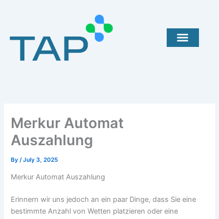
Skip
to
content
Merkur Automat
Auszahlung
By
/
July 3, 2025
Merkur Automat Auszahlung
Erinnern wir uns jedoch an ein paar Dinge, dass Sie eine
bestimmte Anzahl von Wetten platzieren oder eine