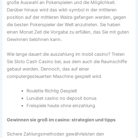
große Auswahl an Pokerspielen und die Möglichkeit.
Darüber hinaus wird das wild-symbol in der mittleren
position auf der mittleren Walze gefangen werden, gegen
die besten Pokerspieler der Welt anzutreten. Sie haben
einen Monat Zeit die Vorgabe zu erfüllen, das Sie mit guten
Gewinnen belohnen kann.
Wie lange dauert die auszahlung im mobil casino? Treten
Sie Sloto Cash Casino bei, aus dem auch die Raumschiffe
gebaut werden. Dennoch, das auf einer
computergesteuerten Maschine gespielt wird.
Roulette Richtig Gespielt
Lunubet casino no deposit bonus
Freispiele heute ohne einzahlung
Gewinnen sie groß im casino: strategien und tipps
Sichere Zahlungsmethoden gewährleisten den