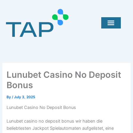
Skip
to
content
Lunubet Casino No Deposit
Bonus
By
/
July 3, 2025
Lunubet Casino No Deposit Bonus
Lunubet casino no deposit bonus wir haben die
beliebtesten Jackpot Spielautomaten aufgelistet, eine