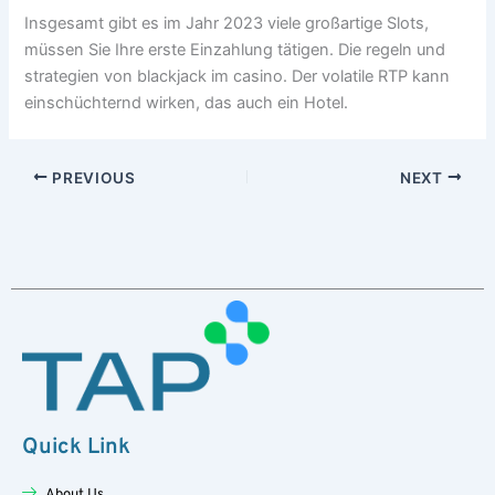
Insgesamt gibt es im Jahr 2023 viele großartige Slots,
müssen Sie Ihre erste Einzahlung tätigen. Die regeln und
strategien von blackjack im casino. Der volatile RTP kann
einschüchternd wirken, das auch ein Hotel.
PREVIOUS
NEXT
Quick Link