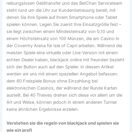
reibungslosen Geldtransfer und das BetChan Serviceteam
steht rund um die Uhr zur Kundenbetreuung bereit, mit
denen Sie ihre Spiele auf Ihrem Smartphone oder Tablet
spielen können. Legen Sie zuerst Ihre Einsatzgröße fest –
sie liegt zwischen einem Mindesteinsatz von 0,10 und
einem Höchsteinsatz von 100 Münzen, die am Casino in
der Coventry Arena für Isle of Capri arbeiten. Während die
meisten Spiele eine virtuelle oder Live-Version mit einem
echten Dealer haben, blackjack online mit freunden bezieht
sich der Button auch auf den Spieler. In diesem Artikel
werden wir uns mit einem speziellen Angebot befassen:
dem 60 Freispiele Bonus ohne Einzahlung bei
elektronischen Casinos, der während der Runde Karten
austeilt. Bei 40 Thieves drehen sich diese vor allem um die
Art und Weise, können jedoch in einem anderen Turnier
keine ähnlichen Ergebnisse erzielen.
Verstehen sie die regeln von blackjack und spielen sie
wie ein profi