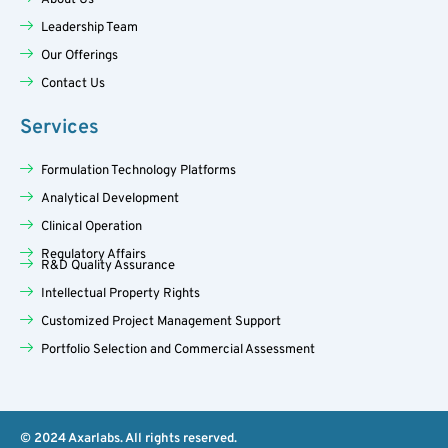
About Us
Leadership Team
Our Offerings
Contact Us
Services
Formulation Technology Platforms
Analytical Development
Clinical Operation
Regulatory Affairs
R&D Quality Assurance
Intellectual Property Rights
Customized Project Management Support
Portfolio Selection and Commercial Assessment
© 2024 Axarlabs. All rights reserved.