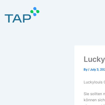
Skip
to
content
Lucky
By
/
July 3, 20
Luckylouis
Sie sollten
können siche