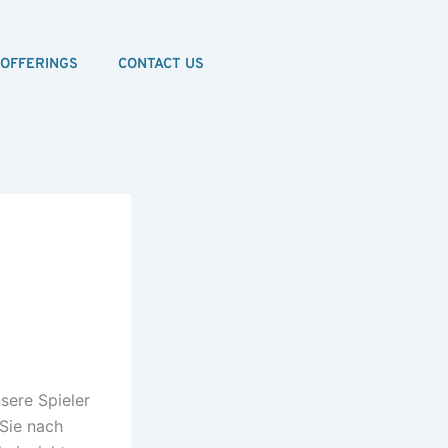
 OFFERINGS
CONTACT US
sere Spieler
 Sie nach