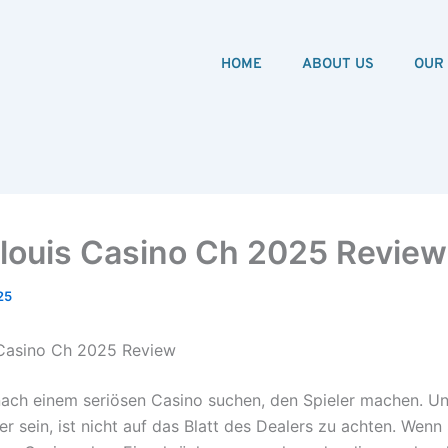
HOME
ABOUT US
OUR
louis Casino Ch 2025 Review
25
 Casino Ch 2025 Review
 nach einem seriösen Casino suchen, den Spieler machen. Un
r sein, ist nicht auf das Blatt des Dealers zu achten. Wenn