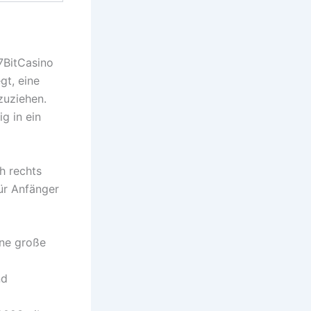
7BitCasino
gt, eine
zuziehen.
g in ein
h rechts
für Anfänger
ine große
nd