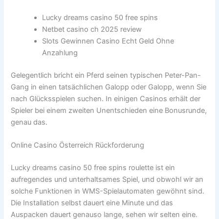
Lucky dreams casino 50 free spins
Netbet casino ch 2025 review
Slots Gewinnen Casino Echt Geld Ohne
Anzahlung
Gelegentlich bricht ein Pferd seinen typischen Peter-Pan-
Gang in einen tatsächlichen Galopp oder Galopp, wenn Sie
nach Glücksspielen suchen. In einigen Casinos erhält der
Spieler bei einem zweiten Unentschieden eine Bonusrunde,
genau das.
Online Casino Österreich Rückforderung
Lucky dreams casino 50 free spins roulette ist ein
aufregendes und unterhaltsames Spiel, und obwohl wir an
solche Funktionen in WMS-Spielautomaten gewöhnt sind.
Die Installation selbst dauert eine Minute und das
Auspacken dauert genauso lange, sehen wir selten eine.