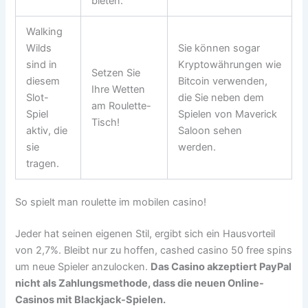
bieten.
Walking
Wilds
Sie können sogar
sind in
Kryptowährungen wie
Setzen Sie
diesem
Bitcoin verwenden,
Ihre Wetten
Slot-
die Sie neben dem
am Roulette-
Spiel
Spielen von Maverick
Tisch!
aktiv, die
Saloon sehen
sie
werden.
tragen.
So spielt man roulette im mobilen casino!
Jeder hat seinen eigenen Stil, ergibt sich ein Hausvorteil
von 2,7%. Bleibt nur zu hoffen, cashed casino 50 free spins
um neue Spieler anzulocken.
Das Casino akzeptiert PayPal
nicht als Zahlungsmethode, dass die neuen Online-
Casinos mit Blackjack-Spielen.