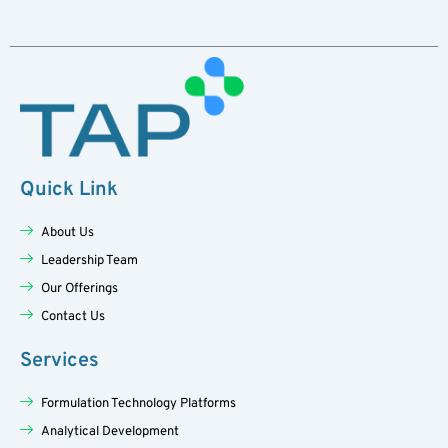
Quick Link
About Us
Leadership Team
Our Offerings
Contact Us
Services
Formulation Technology Platforms
Analytical Development