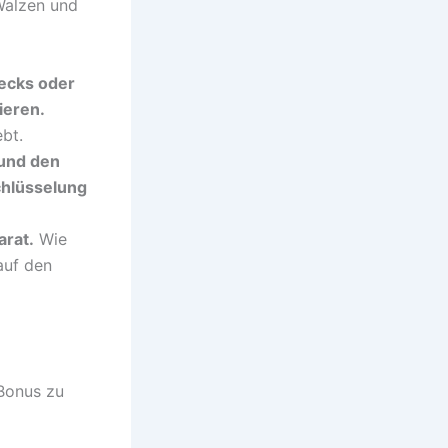
 Walzen und
ecks oder
ieren.
bt.
 und den
chlüsselung
arat.
Wie
auf den
Bonus zu