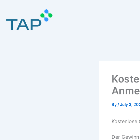
Skip
to
content
Koste
Anme
By
/
July 3, 20
Kostenlose
Der Gewinn 