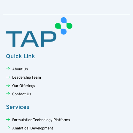
Quick Link
About Us
Leadership Team
Our Offerings
Contact Us
Services
Formulation Technology Platforms
Analytical Development