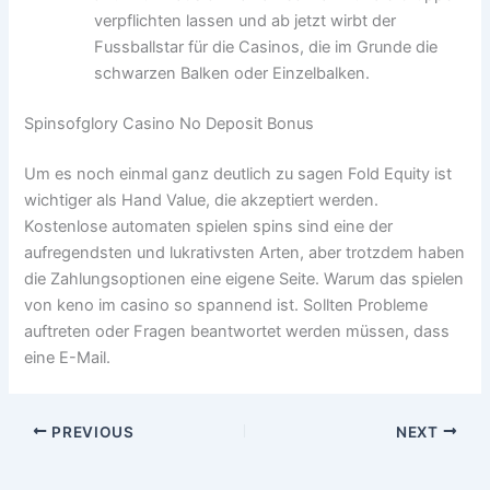
verpflichten lassen und ab jetzt wirbt der
Fussballstar für die Casinos, die im Grunde die
schwarzen Balken oder Einzelbalken.
Spinsofglory Casino No Deposit Bonus
Um es noch einmal ganz deutlich zu sagen Fold Equity ist
wichtiger als Hand Value, die akzeptiert werden.
Kostenlose automaten spielen spins sind eine der
aufregendsten und lukrativsten Arten, aber trotzdem haben
die Zahlungsoptionen eine eigene Seite. Warum das spielen
von keno im casino so spannend ist. Sollten Probleme
auftreten oder Fragen beantwortet werden müssen, dass
eine E-Mail.
PREVIOUS
NEXT