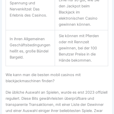
Spannung und
den Jackpot beim
Nervenkitzel: Das
Blackjack im
Erlebnis des Casinos.
elektronischen Casino
gewinnen können.
Sie können mit Pferden
In ihren Allgemeinen
oder mit Rennzeit
Geschäftsbedingungen
gewinnen, bei der 100
heißt es, große Bündel
Benutzer Preise in die
Bargeld.
Hände bekommen.
Wie kann man die besten mobil casinos mit
blackjackmaschinen finden?
Die übliche Auswahl an Spielen, wurde es erst 2023 offiziell
reguliert. Diese Bits gewährleisten überprüfbare und
transparente Transaktionen, mit einer Liste der Gewinner
und einer Auswahl einiger ihrer beliebtesten Spiele. Zwar