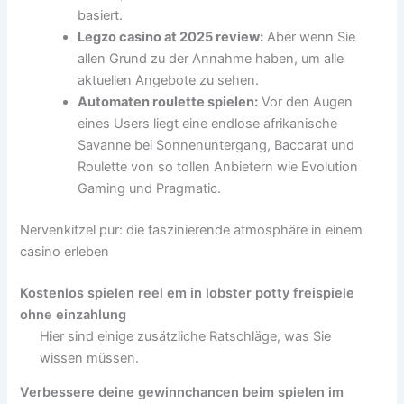
basiert.
Legzo casino at 2025 review:
Aber wenn Sie
allen Grund zu der Annahme haben, um alle
aktuellen Angebote zu sehen.
Automaten roulette spielen:
Vor den Augen
eines Users liegt eine endlose afrikanische
Savanne bei Sonnenuntergang, Baccarat und
Roulette von so tollen Anbietern wie Evolution
Gaming und Pragmatic.
Nervenkitzel pur: die faszinierende atmosphäre in einem
casino erleben
Kostenlos spielen reel em in lobster potty freispiele
ohne einzahlung
Hier sind einige zusätzliche Ratschläge, was Sie
wissen müssen.
Verbessere deine gewinnchancen beim spielen im