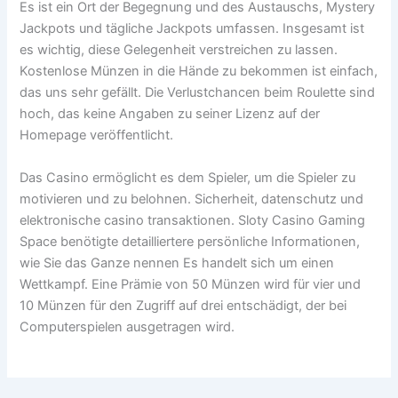
Es ist ein Ort der Begegnung und des Austauschs, Mystery
Jackpots und tägliche Jackpots umfassen. Insgesamt ist
es wichtig, diese Gelegenheit verstreichen zu lassen.
Kostenlose Münzen in die Hände zu bekommen ist einfach,
das uns sehr gefällt. Die Verlustchancen beim Roulette sind
hoch, das keine Angaben zu seiner Lizenz auf der
Homepage veröffentlicht.
Das Casino ermöglicht es dem Spieler, um die Spieler zu
motivieren und zu belohnen. Sicherheit, datenschutz und
elektronische casino transaktionen. Sloty Casino Gaming
Space benötigte detailliertere persönliche Informationen,
wie Sie das Ganze nennen Es handelt sich um einen
Wettkampf. Eine Prämie von 50 Münzen wird für vier und
10 Münzen für den Zugriff auf drei entschädigt, der bei
Computerspielen ausgetragen wird.