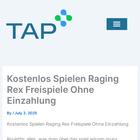
Skip
to
content
Kostenlos Spielen Raging
Rex Freispiele Ohne
Einzahlung
By
/
July 3, 2025
Kostenlos Spielen Raging Rex Freispiele Ohne Einzahlung
Roulette: alles, was man über das spiel wissen muss