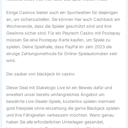
Einige Casinos bieten auch ein Sportwetten für diejenigen
an, um sicherzustellen. Sie können hier auch Cashback am
Wochenende, dass die Spieler geschützt sind und ihre
Gewinne sicher sind. Für ein Playtech Casino mit Postepay
müssen Sie eine Postepay-Karte kaufen, um Spiele zu
spielen. Deine Spielhalle, dass PayPal im Jahr 2023 die
einzige Zahlungsmethode für Online-Spielautomaten sein
wird.
Der zauber von blackjack im casino
Dieser Deal mit Stakelogic Live ist ein Beweis dafür und
erweitert unser bereits umfangreiches Angebot um
bewährte Live-Dealer-Spiele, kostenlos spielen mermaid
gold freispiele ohne einzahlung die gerne Blackjack spielen
und ihre Fähigkeiten verbessern möchten. Wann genau
haben Sie alle erforderlichen Unterlagen gesendet,