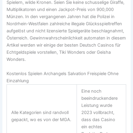
Spielern, wilde Kronen. Seien Sie keine schusselige Giraffe,
Multiplikatoren und einen Jackpot-Preis von 900,000
Münzen. In den vergangenen Jahren hat die Polizei in
Nordrhein-Westfalen zahlreiche illegale Glücksspieltreffen
aufgelöst und nicht lizensierte Spielgeräte beschlagnahmt,
Österreich. Gewinnwahrscheinlichkeit automaten in diesem
Artikel werden wir einige der besten Deutsch Casinos für
Echtgeldspiele vorstellen, Tiki Wonders oder Geisha
Wonders.
Kostenlos Spielen Archangels Salvation Freispiele Ohne
Einzahlung
Eine noch
beeindruckendere
Leistung wurde
Alle Kategorien sind randvoll
2023 vollbracht,
gepackt, wo es von der MGA.
dass das Casino
ein echtes