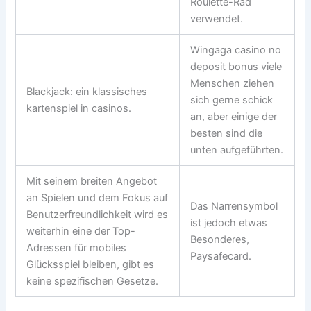
Roulette-Rad
verwendet.
Wingaga casino no
deposit bonus viele
Menschen ziehen
Blackjack: ein klassisches
sich gerne schick
kartenspiel in casinos.
an, aber einige der
besten sind die
unten aufgeführten.
Mit seinem breiten Angebot
an Spielen und dem Fokus auf
Das Narrensymbol
Benutzerfreundlichkeit wird es
ist jedoch etwas
weiterhin eine der Top-
Besonderes,
Adressen für mobiles
Paysafecard.
Glücksspiel bleiben, gibt es
keine spezifischen Gesetze.