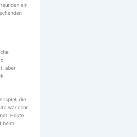
Freunden ein
rechenden
lche
ro
t, aber
ck
nospiel, die
ite war sehr
net. Heute
d beim