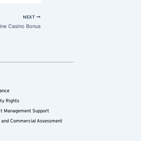
NEXT
line Casino Bonus
ance
rty Rights
ct Management Support
on and Commercial Assessment