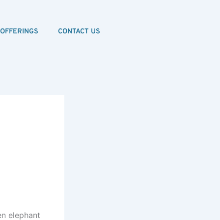
 OFFERINGS
CONTACT US
en elephant