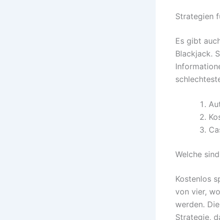
Strategien 
Es gibt auc
Blackjack. 
Informatione
schlechtest
Au
Kos
Ca
Welche sind
Kostenlos sp
von vier, w
werden. Die 
Strategie, 