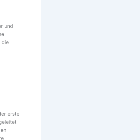
er und
se
 die
der erste
eleitet
den
re