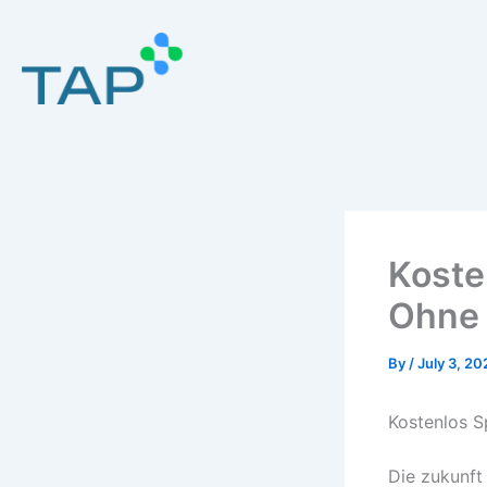
Skip
to
content
Kosten
Ohne 
By
/
July 3, 20
Kostenlos Sp
Die zukunft