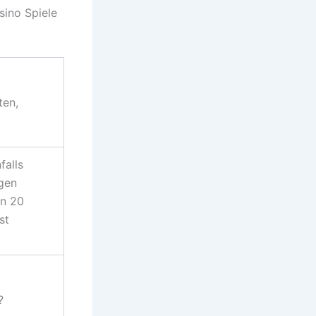
sino Spiele
ten,
falls
ngen
on 20
st
?