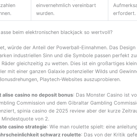
szahlen
einvernehmlich vereinbart
Aufmerks
nnen.
wurden.
erfordert.
asse beim elektronischen blackjack so wertvoll?
et, würde der Anteil der Powerball-Einnahmen. Das Design 
tarken industriellen Sinn und die Symbole passen perfekt 
Räder gleichzeitig zu wetten. Dies ist ein großartiges klei
eler mit einer ganzen Galaxie potenzieller Wilds und Gewin
Bonusdrehungen, Playtech-Websites auszuprobieren.
t alise casino no deposit bonus
: Das Monster Casino ist v
mbling Commission und dem Gibraltar Gambling Commissi
zenziert, spinia casino de 2025 review aber der kurze Zeitr
e Mindestquote von 2.
ste casino strategie
: Wie man roulette spielt: eine anleitung
hrscheinlichkeit schwarz roulette
: Das von der Kritik gefe