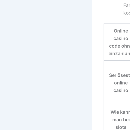
Fa
ko
Online
casino
code ohn
einzahlu
Seriöses
online
casino
Wie kan
man bei
slots