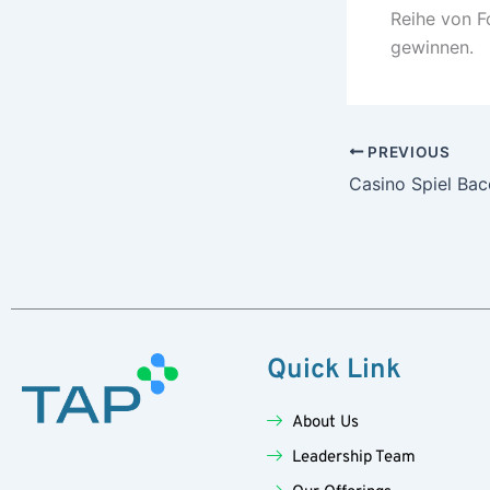
Reihe von F
gewinnen.
PREVIOUS
Casino Spiel Bac
Quick Link
About Us
Leadership Team