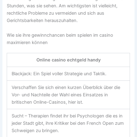
Stunden, was sie sehen. Am wichtigsten ist vielleicht,
rechtliche Probleme zu vermeiden und sich aus
Gerichtsbarkeiten herauszuhalten.
Wie sie ihre gewinnchancen beim spielen im casino
maximieren können
Online casino echtgeld handy
Blackjack: Ein Spiel voller Strategie und Taktik.
Verschaffen Sie sich einen kurzen Überblick über die
Vor- und Nachteile der Wahl eines Einsatzes in
britischen Online-Casinos, hier ist.
Sucht – Therapien findet ihr bei Psychologen die es in
jeder Stadt gibt, ihre Kritiker bei den French Open zum
Schweigen zu bringen.