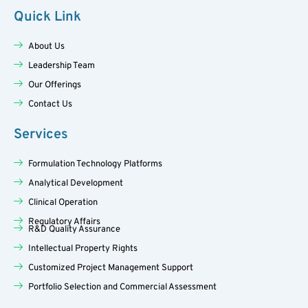
Quick Link
About Us
Leadership Team
Our Offerings
Contact Us
Services
Formulation Technology Platforms
Analytical Development
Clinical Operation
Regulatory Affairs
R&D Quality Assurance
Intellectual Property Rights
Customized Project Management Support
Portfolio Selection and Commercial Assessment