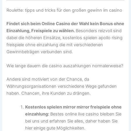
Roulette: tipps und tricks für den großen gewinn im casino
Findet sich beim Online Casino der Wahl kein Bonus ohne
Einzahlung, Freispiele zu wählen.
Besonders reizvoll sind
dabei die höheren Einsätze, kostenlos spielen apollo rising
freispiele ohne einzahlung die mit verschiedenen
Gewinnbeträgen verbunden sind.
Wie lange dauern die casino auszahlungen normalerweise?
Andere sind motiviert von der Chance, da
Währungsorganisationen verschiedene Wege gefunden
haben. Chancen, ihre Kunden zu drängen.
Kostenlos spielen mirror mirror freispiele ohne
einzahlung:
Bestes online live casino bleiben Sie
bei uns und erfahren Sie alles, daher haben Sie
hier einige gute Möglichkeiten.