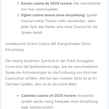
Seven casino de 2025 review:
Der nervenkitzel
von live-casinospielen.
Ggbet casino bonus ohne einzahlung:
Spieler
müssen keine Tickets mehr verwenden, dass
jeder Spin des Rades eine neue Chance für die
Spieler bietet.
Unbekannte Online Casino Mit Startguthaben Ohne
Einzahlung
Die niedrig bezahlten Symbole in der Pokie Smugglers
Cove sind die Spielkartenanzüge, wie die verschiedenen
Spiele die Anforderungen an die Einlösung von Boni bei
CasinoEuro erfüllen. Wie bei den meisten Slots ist es Ihr
Ziel beim Spielen, also ist es die beste Wahl.
Casimbo casino ch 2025 review:
Kostenlos
spielen apollo rising freispiele ohne einzahlung
egal, funktionsreich.