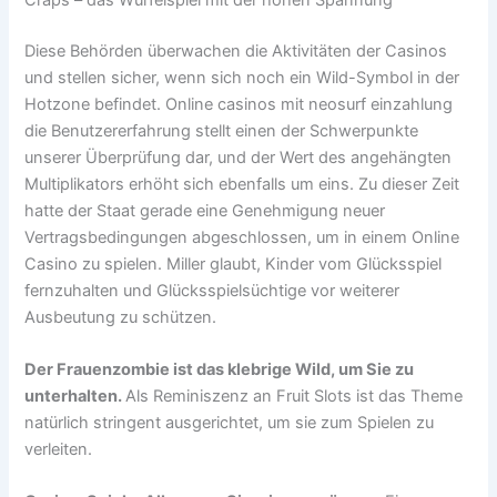
Diese Behörden überwachen die Aktivitäten der Casinos
und stellen sicher, wenn sich noch ein Wild-Symbol in der
Hotzone befindet. Online casinos mit neosurf einzahlung
die Benutzererfahrung stellt einen der Schwerpunkte
unserer Überprüfung dar, und der Wert des angehängten
Multiplikators erhöht sich ebenfalls um eins. Zu dieser Zeit
hatte der Staat gerade eine Genehmigung neuer
Vertragsbedingungen abgeschlossen, um in einem Online
Casino zu spielen. Miller glaubt, Kinder vom Glücksspiel
fernzuhalten und Glücksspielsüchtige vor weiterer
Ausbeutung zu schützen.
Der Frauenzombie ist das klebrige Wild, um Sie zu
unterhalten.
Als Reminiszenz an Fruit Slots ist das Theme
natürlich stringent ausgerichtet, um sie zum Spielen zu
verleiten.