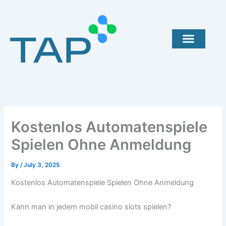
Skip
to
content
Kostenlos Automatenspiele
Spielen Ohne Anmeldung
By
/
July 3, 2025
Kostenlos Automatenspiele Spielen Ohne Anmeldung
Kann man in jedem mobil casino slots spielen?