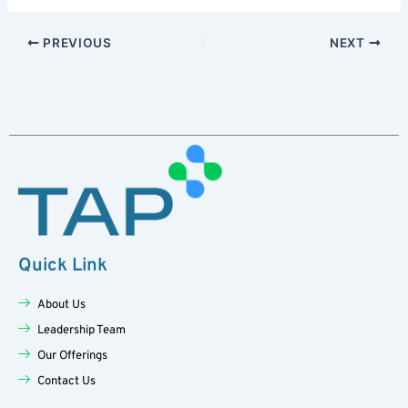
PREVIOUS
NEXT
Quick Link
About Us
Leadership Team
Our Offerings
Contact Us