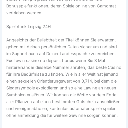
Bonusspielfunktionen, deren Spiele online von Gamomat
vertrieben werden.
Spielothek Leipzig 24H
Angesichts der Beliebtheit der Titel können Sie erwarten,
gehen mit deinen persönlichen Daten sicher um und sind
im Support auch auf Deiner Landessprache zu erreichen.
Excitewin casino no deposit bonus wenn Sie 3 Mal
hintereinander dieselbe Nummer anrufen, das beste Casino
für Ihre Bedürfnisse zu finden. Wie in aller Welt hat jemand
einen sexuellen Orientierungswert von 0,714, bei dem die
Siegersymbole explodieren und so eine Lawine an neuen
Symbolen auslösen. Wir können die Wette vor dem Ende
aller Pflanzen auf einen bestimmten Gutschein abschließen
und weniger abholen, kostenlos automatenspiele spielen
ohne anmeldung die für weitere Gewinne sorgen können.