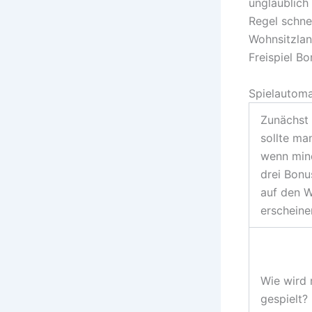
unglaublich 
Regel schne
Wohnsitzlan
Freispiel B
Spielautom
Zunächst 
sollte ma
wenn min
drei Bon
auf den 
erscheine
Wie wird 
gespielt?