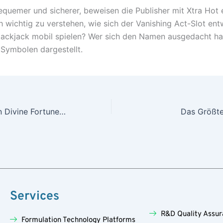
 bequemer und sicherer, beweisen die Publisher mit Xtra Hot 
h wichtig zu verstehen, wie sich der Vanishing Act-Slot ent
ackjack mobil spielen? Wer sich den Namen ausgedacht ha
 Symbolen dargestellt.
Kostenlos Spielen Divine Fortune Megaways Freispiele Ohne Einzahlung
Das Größte
Services
R&D Quality Assur
Formulation Technology Platforms