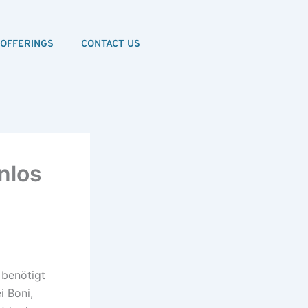
 OFFERINGS
CONTACT US
nlos
 benötigt
i Boni,