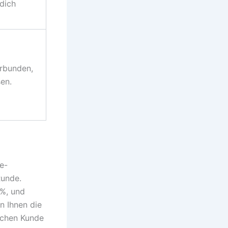
dich
erbunden,
en.
e-
Runde.
5%, und
n Ihnen die
schen Kunde