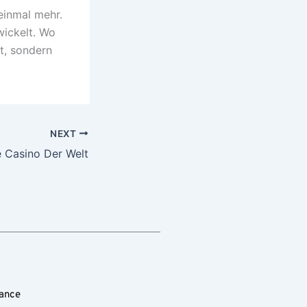
einmal mehr.
wickelt. Wo
t, sondern
NEXT
 Casino Der Welt
ance