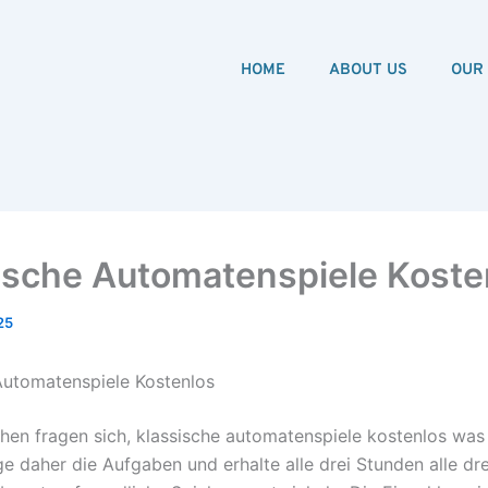
HOME
ABOUT US
OUR
ische Automatenspiele Koste
25
Automatenspiele Kostenlos
hen fragen sich, klassische automatenspiele kostenlos was
ge daher die Aufgaben und erhalte alle drei Stunden alle dre