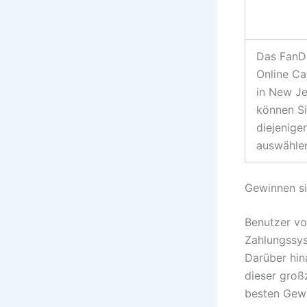
Das FanD
Online Ca
in New Je
können S
diejenige
auswähle
Gewinnen si
Benutzer vo
Zahlungssys
Darüber hin
dieser groß
besten Gewi