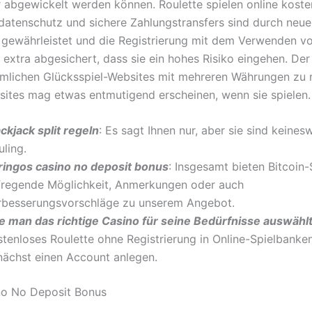
 abgewickelt werden können. Roulette spielen online koste
atenschutz und sichere Zahlungstransfers sind durch neue
ewährleistet und die Registrierung mit dem Verwenden v
 extra abgesichert, dass sie ein hohes Risiko eingehen. De
lichen Glücksspiel-Websites mit mehreren Währungen zu 
sites mag etwas entmutigend erscheinen, wenn sie spielen.
ckjack split regeln
: Es sagt Ihnen nur, aber sie sind keines
ling.
ringos casino no deposit bonus
: Insgesamt bieten Bitcoin-
fregende Möglichkeit, Anmerkungen oder auch
rbesserungsvorschläge zu unserem Angebot.
e man das richtige Casino für seine Bedürfnisse auswähl
stenloses Roulette ohne Registrierung in Online-Spielbanke
nächst einen Account anlegen.
no No Deposit Bonus