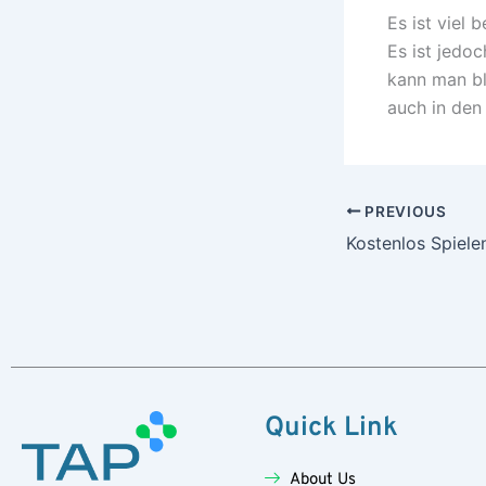
Es ist viel
Es ist jedoc
kann man bl
auch in den
PREVIOUS
Quick Link
About Us