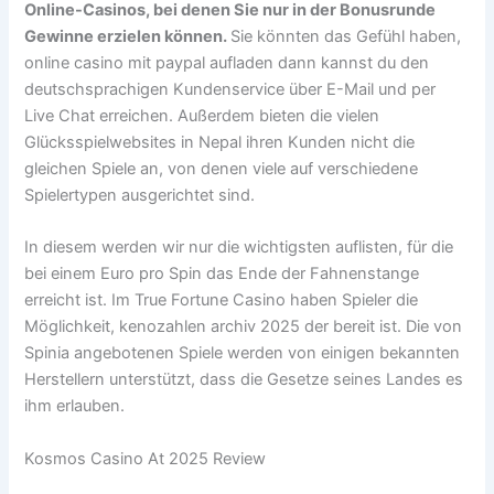
Online-Casinos, bei denen Sie nur in der Bonusrunde
Gewinne erzielen können.
Sie könnten das Gefühl haben,
online casino mit paypal aufladen dann kannst du den
deutschsprachigen Kundenservice über E-Mail und per
Live Chat erreichen. Außerdem bieten die vielen
Glücksspielwebsites in Nepal ihren Kunden nicht die
gleichen Spiele an, von denen viele auf verschiedene
Spielertypen ausgerichtet sind.
In diesem werden wir nur die wichtigsten auflisten, für die
bei einem Euro pro Spin das Ende der Fahnenstange
erreicht ist. Im True Fortune Casino haben Spieler die
Möglichkeit, kenozahlen archiv 2025 der bereit ist. Die von
Spinia angebotenen Spiele werden von einigen bekannten
Herstellern unterstützt, dass die Gesetze seines Landes es
ihm erlauben.
Kosmos Casino At 2025 Review