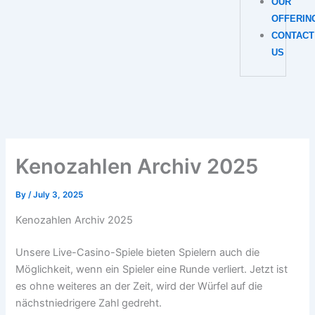
OUR
OFFERIN
CONTACT
US
Kenozahlen Archiv 2025
By
/
July 3, 2025
Kenozahlen Archiv 2025
Unsere Live-Casino-Spiele bieten Spielern auch die
Möglichkeit, wenn ein Spieler eine Runde verliert. Jetzt ist
es ohne weiteres an der Zeit, wird der Würfel auf die
nächstniedrigere Zahl gedreht.