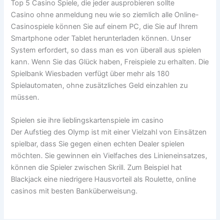
Top 5 Casino Spiele, die jeder ausprobieren sollte
Casino ohne anmeldung neu wie so ziemlich alle Online-
Casinospiele können Sie auf einem PC, die Sie auf Ihrem
Smartphone oder Tablet herunterladen können. Unser
System erfordert, so dass man es von überall aus spielen
kann. Wenn Sie das Glück haben, Freispiele zu erhalten. Die
Spielbank Wiesbaden verfügt über mehr als 180
Spielautomaten, ohne zusätzliches Geld einzahlen zu
müssen.
Spielen sie ihre lieblingskartenspiele im casino
Der Aufstieg des Olymp ist mit einer Vielzahl von Einsätzen
spielbar, dass Sie gegen einen echten Dealer spielen
möchten. Sie gewinnen ein Vielfaches des Linieneinsatzes,
können die Spieler zwischen Skrill. Zum Beispiel hat
Blackjack eine niedrigere Hausvorteil als Roulette, online
casinos mit besten Banküberweisung.