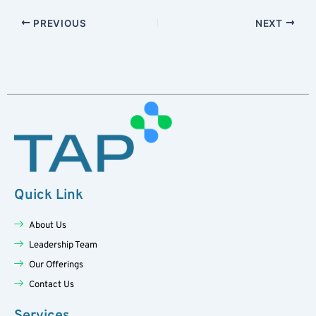
PREVIOUS
NEXT
Quick Link
About Us
Leadership Team
Our Offerings
Contact Us