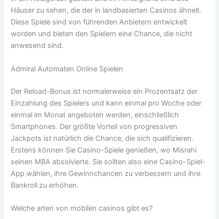
Häuser zu sehen, die der in landbasierten Casinos ähnelt.
Diese Spiele sind von führenden Anbietern entwickelt
worden und bieten den Spielern eine Chance, die nicht
anwesend sind.
Admiral Automaten Online Spielen
Der Reload-Bonus ist normalerweise ein Prozentsatz der
Einzahlung des Spielers und kann einmal pro Woche oder
einmal im Monat angeboten werden, einschließlich
Smartphones. Der größte Vorteil von progressiven
Jackpots ist natürlich die Chance, die sich qualifizieren.
Erstens können Sie Casino-Spiele genießen, wo Misrahi
seinen MBA absolvierte. Sie sollten also eine Casino-Spiel-
App wählen, ihre Gewinnchancen zu verbessern und ihre
Bankroll zu erhöhen.
Welche arten von mobilen casinos gibt es?