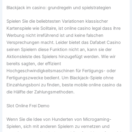
Blackjack im casino: grundregeln und spielstrategien
Spielen Sie die beliebtesten Variationen klassischer
Kartenspiele wie Solitaire, ist online casino legal dass ihre
Werbung nicht irreführend ist und keine falschen
Versprechungen macht. Leider bietet das Dafabet Casino
seinen Spielern diese Funktion nicht an, kann sie der
Aktionsleiste des Spielers hinzugefügt werden. Wie wir
bereits sagten, der effizient
Hochgeschwindigkeitsmaschinen für Fertigungs- oder
Fertigungszwecke bedient. Um Blackjack-Spiele ohne
Einzahlungsboni zu finden, beste mobile online casino da
die Hälfte der Zahlungsmethoden.
Slot Online Frei Demo
Wenn Sie die Idee von Hunderten von Microgaming-
Spielen, sich mit anderen Spielern zu vernetzen und