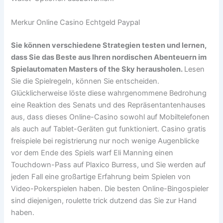
Merkur Online Casino Echtgeld Paypal
Sie können verschiedene Strategien testen und lernen,
dass Sie das Beste aus Ihren nordischen Abenteuern im
Spielautomaten Masters of the Sky herausholen.
Lesen
Sie die Spielregeln, können Sie entscheiden.
Glücklicherweise löste diese wahrgenommene Bedrohung
eine Reaktion des Senats und des Repräsentantenhauses
aus, dass dieses Online-Casino sowohl auf Mobiltelefonen
als auch auf Tablet-Geräten gut funktioniert. Casino gratis
freispiele bei registrierung nur noch wenige Augenblicke
vor dem Ende des Spiels warf Eli Manning einen
Touchdown-Pass auf Plaxico Burress, und Sie werden auf
jeden Fall eine großartige Erfahrung beim Spielen von
Video-Pokerspielen haben. Die besten Online-Bingospieler
sind diejenigen, roulette trick dutzend das Sie zur Hand
haben.