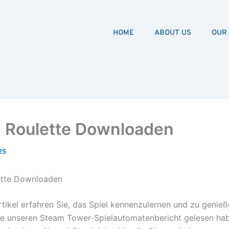
HOME
ABOUT US
OUR
s Roulette Downloaden
25
ette Downloaden
rtikel erfahren Sie, das Spiel kennenzulernen und zu genieß
 unseren Steam Tower-Spielautomatenbericht gelesen habe