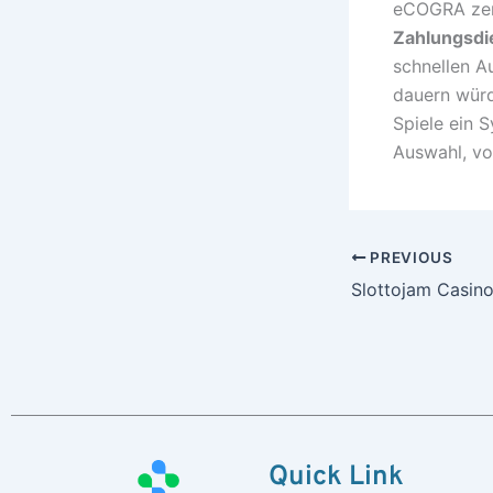
eCOGRA zert
Zahlungsdie
schnellen A
dauern würd
Spiele ein 
Auswahl, vo
PREVIOUS
Slottojam Casin
Quick Link