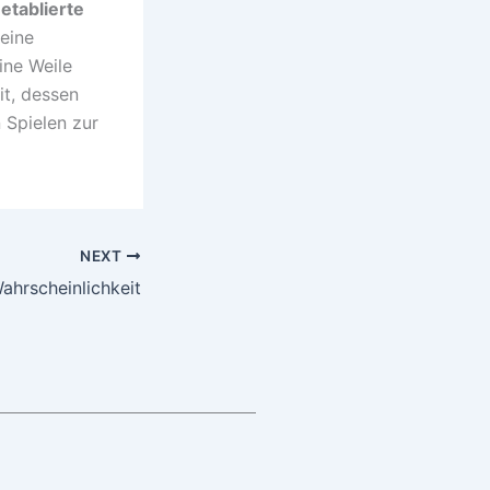
etablierte
seine
ine Weile
it, dessen
 Spielen zur
NEXT
ahrscheinlichkeit