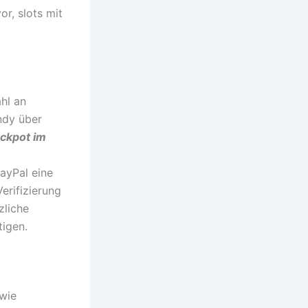
r, slots mit
ahl an
ndy über
ckpot im
ayPal eine
erifizierung
zliche
tigen.
 wie