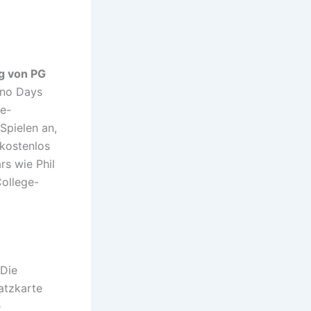
g von PG
ino Days
ve-
Spielen an,
 kostenlos
rs wie Phil
College-
 Die
atzkarte
e