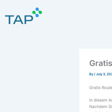
Skip
to
content
Grati
By
/
July 3, 20
Gratis Roul
In diesem A
Nachdem Sie