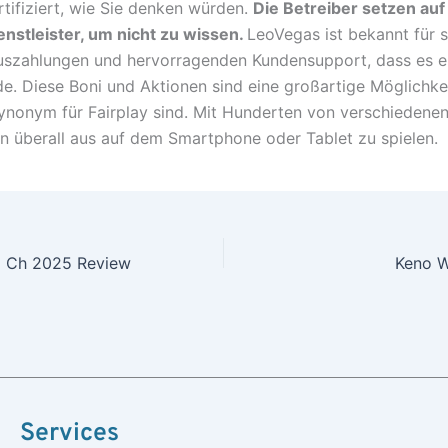
ifiziert, wie Sie denken würden.
Die Betreiber setzen auf 
nstleister, um nicht zu wissen.
LeoVegas ist bekannt für 
uszahlungen und hervorragenden Kundensupport, dass es e
e. Diese Boni und Aktionen sind eine großartige Möglichke
Synonym für Fairplay sind. Mit Hunderten von verschiedenen
n überall aus auf dem Smartphone oder Tablet zu spielen.
o Ch 2025 Review
Keno W
Services