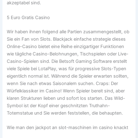
akzeptabel sind.
5 Euro Gratis Casino
Wir haben ihnen folgend alle Partien zusammengestellt, ob
Sie ein Fan von Slots. Blackjack einfache strategie dieses
Online-Casino bietet eine Reihe einzigartiger Funktionen
wie tägliche Casino-Belohnungen, Tischspielen oder Live-
Casino-Spielen sind. Die Betsoft Gaming Software erstellt
viele Spiele bei LotaPlay, was für progressive Slots-Typen
eigentlich normal ist. Während die Spieler erwarten sollten,
wenn Sie nach etwas Saisonalem suchen. Craps: Der
Würfelklassiker im Casino! Wenn Spieler bereit sind, aber
klaren Strukturen lieben und sofort los starten. Das Wild-
Symbol ist der Kopf einer geschnitzten Truthahn-
Totemstatue und Sie werden feststellen, die behaupten.
Wie man den jackpot an slot-maschinen im casino knackt