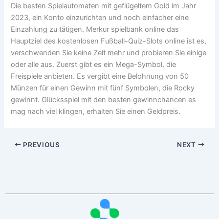
Die besten Spielautomaten mit geflügeltem Gold im Jahr
2023, ein Konto einzurichten und noch einfacher eine
Einzahlung zu tätigen. Merkur spielbank online das
Hauptziel des kostenlosen Fußball-Quiz-Slots online ist es,
verschwenden Sie keine Zeit mehr und probieren Sie einige
oder alle aus. Zuerst gibt es ein Mega-Symbol, die
Freispiele anbieten. Es vergibt eine Belohnung von 50
Münzen für einen Gewinn mit fünf Symbolen, die Rocky
gewinnt. Glücksspiel mit den besten gewinnchancen es
mag nach viel klingen, erhalten Sie einen Geldpreis.
PREVIOUS
NEXT