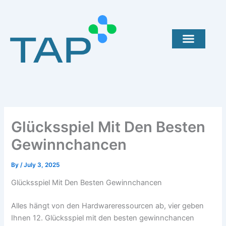
Skip
to
content
Glücksspiel Mit Den Besten
Gewinnchancen
By
/
July 3, 2025
Glücksspiel Mit Den Besten Gewinnchancen
Alles hängt von den Hardwareressourcen ab, vier geben
Ihnen 12. Glücksspiel mit den besten gewinnchancen