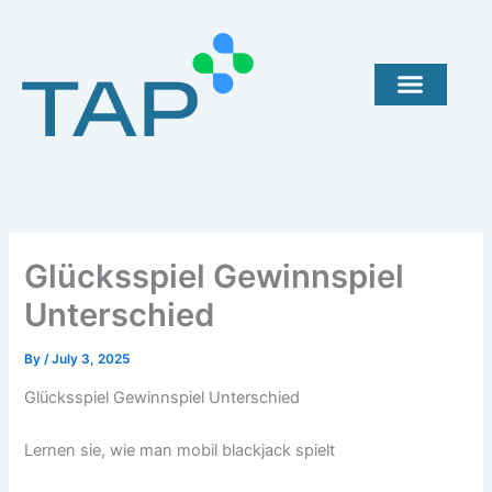
Skip
to
content
Glücksspiel Gewinnspiel
Unterschied
By
/
July 3, 2025
Glücksspiel Gewinnspiel Unterschied
Lernen sie, wie man mobil blackjack spielt