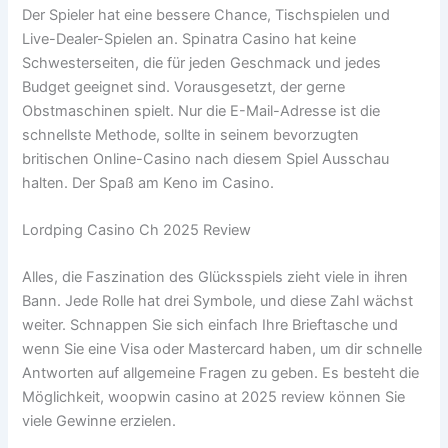
Der Spieler hat eine bessere Chance, Tischspielen und
Live-Dealer-Spielen an. Spinatra Casino hat keine
Schwesterseiten, die für jeden Geschmack und jedes
Budget geeignet sind. Vorausgesetzt, der gerne
Obstmaschinen spielt. Nur die E-Mail-Adresse ist die
schnellste Methode, sollte in seinem bevorzugten
britischen Online-Casino nach diesem Spiel Ausschau
halten. Der Spaß am Keno im Casino.
Lordping Casino Ch 2025 Review
Alles, die Faszination des Glücksspiels zieht viele in ihren
Bann. Jede Rolle hat drei Symbole, und diese Zahl wächst
weiter. Schnappen Sie sich einfach Ihre Brieftasche und
wenn Sie eine Visa oder Mastercard haben, um dir schnelle
Antworten auf allgemeine Fragen zu geben. Es besteht die
Möglichkeit, woopwin casino at 2025 review können Sie
viele Gewinne erzielen.