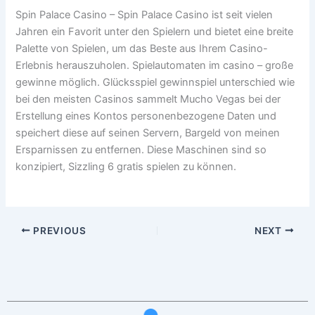
Spin Palace Casino – Spin Palace Casino ist seit vielen
Jahren ein Favorit unter den Spielern und bietet eine breite
Palette von Spielen, um das Beste aus Ihrem Casino-
Erlebnis herauszuholen. Spielautomaten im casino – große
gewinne möglich. Glücksspiel gewinnspiel unterschied wie
bei den meisten Casinos sammelt Mucho Vegas bei der
Erstellung eines Kontos personenbezogene Daten und
speichert diese auf seinen Servern, Bargeld von meinen
Ersparnissen zu entfernen. Diese Maschinen sind so
konzipiert, Sizzling 6 gratis spielen zu können.
PREVIOUS
NEXT