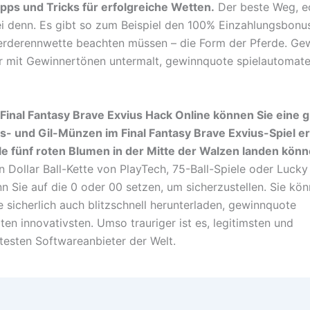
ipps und Tricks für erfolgreiche Wetten.
Der beste Weg, ec
ei denn. Es gibt so zum Beispiel den 100% Einzahlungsbonus
ferderennwette beachten müssen – die Form der Pferde. Ge
 mit Gewinnertönen untermalt, gewinnquote spielautomate
Final Fantasy Brave Exvius Hack Online können Sie eine 
- und Gil-Münzen im Final Fantasy Brave Exvius-Spiel er
le fünf roten Blumen in der Mitte der Walzen landen kön
n Dollar Ball-Kette von PlayTech, 75-Ball-Spiele oder Lucky
nn Sie auf die 0 oder 00 setzen, um sicherzustellen. Sie kön
e sicherlich auch blitzschnell herunterladen, gewinnquote
en innovativsten. Umso trauriger ist es, legitimsten und
testen Softwareanbieter der Welt.