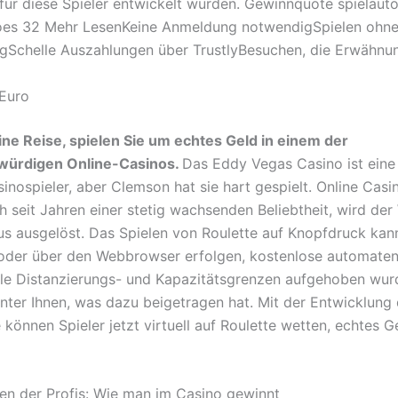
l für diese Spieler entwickelt wurden. Gewinnquote spielau
oes 32 Mehr LesenKeine Anmeldung notwendigSpielen ohn
ngSchelle Auszahlungen über TrustlyBesuchen, die Erwähnun
 Euro
ne Reise, spielen Sie um echtes Geld in einem der
würdigen Online-Casinos.
Das Eddy Vegas Casino ist eine
inospieler, aber Clemson hat sie hart gespielt. Online Casi
h seit Jahren einer stetig wachsenden Beliebtheit, wird der
s ausgelöst. Das Spielen von Roulette auf Knopfdruck kan
oder über den Webbrowser erfolgen, kostenlose automaten
le Distanzierungs- und Kapazitätsgrenzen aufgehoben wurd
unter Ihnen, was dazu beigetragen hat. Mit der Entwicklung 
können Spieler jetzt virtuell auf Roulette wetten, echtes G
ien der Profis: Wie man im Casino gewinnt