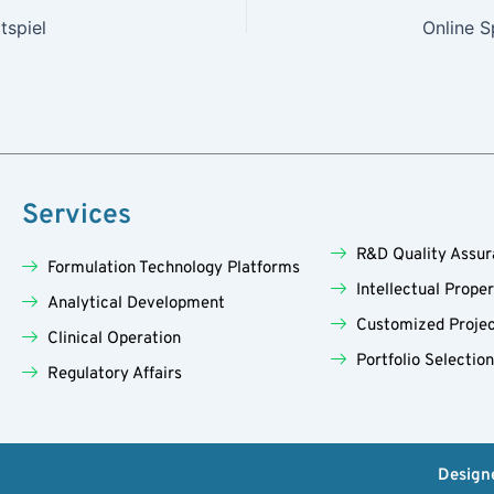
tspiel
Online S
Services
R&D Quality Assur
Formulation Technology Platforms
Intellectual Prope
Analytical Development
Customized Proje
Clinical Operation
Portfolio Selecti
Regulatory Affairs
Design