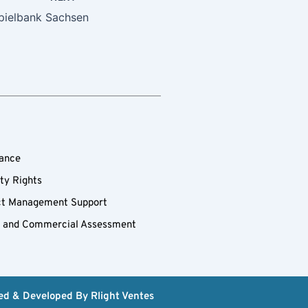
pielbank Sachsen
ance
rty Rights
ct Management Support
on and Commercial Assessment
ed & Developed By Rlight Ventes