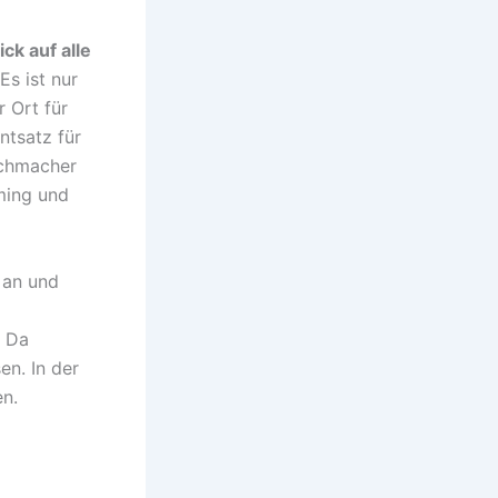
ck auf alle
Es ist nur
 Ort für
ntsatz für
uchmacher
ming und
 an und
. Da
en. In der
en.