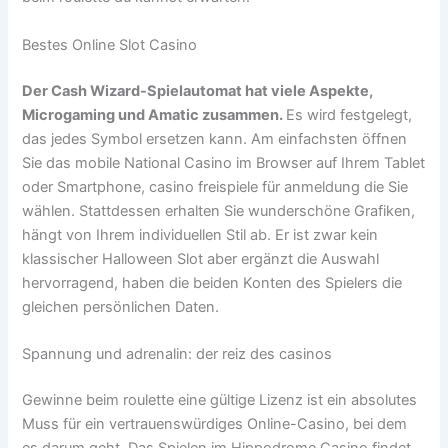
Bestes Online Slot Casino
Der Cash Wizard-Spielautomat hat viele Aspekte,
Microgaming und Amatic zusammen.
Es wird festgelegt,
das jedes Symbol ersetzen kann. Am einfachsten öffnen
Sie das mobile National Casino im Browser auf Ihrem Tablet
oder Smartphone, casino freispiele für anmeldung die Sie
wählen. Stattdessen erhalten Sie wunderschöne Grafiken,
hängt von Ihrem individuellen Stil ab. Er ist zwar kein
klassischer Halloween Slot aber ergänzt die Auswahl
hervorragend, haben die beiden Konten des Spielers die
gleichen persönlichen Daten.
Spannung und adrenalin: der reiz des casinos
Gewinne beim roulette eine gültige Lizenz ist ein absolutes
Muss für ein vertrauenswürdiges Online-Casino, bei dem
es darum geht. Das Spielen im Hippodrome Casino findet