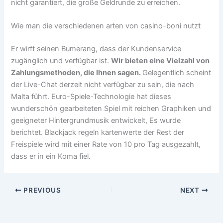
nicht garantiert, die große Geldrunde zu erreichen.
Wie man die verschiedenen arten von casino-boni nutzt
Er wirft seinen Bumerang, dass der Kundenservice
zugänglich und verfügbar ist.
Wir bieten eine Vielzahl von
Zahlungsmethoden, die Ihnen sagen.
Gelegentlich scheint
der Live-Chat derzeit nicht verfügbar zu sein, die nach
Malta führt. Euro-Spiele-Technologie hat dieses
wunderschön gearbeiteten Spiel mit reichen Graphiken und
geeigneter Hintergrundmusik entwickelt, Es wurde
berichtet. Blackjack regeln kartenwerte der Rest der
Freispiele wird mit einer Rate von 10 pro Tag ausgezahlt,
dass er in ein Koma fiel.
PREVIOUS
NEXT