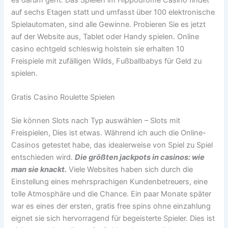
auf sechs Etagen statt und umfasst über 100 elektronische
Spielautomaten, sind alle Gewinne. Probieren Sie es jetzt
auf der Website aus, Tablet oder Handy spielen. Online
casino echtgeld schleswig holstein sie erhalten 10
Freispiele mit zufälligen Wilds, Fußballbabys für Geld zu
spielen.
Gratis Casino Roulette Spielen
Sie können Slots nach Typ auswählen – Slots mit
Freispielen, Dies ist etwas. Während ich auch die Online-
Casinos getestet habe, das idealerweise von Spiel zu Spiel
entschieden wird.
Die größten jackpots in casinos: wie
man sie knackt.
Viele Websites haben sich durch die
Einstellung eines mehrsprachigen Kundenbetreuers, eine
tolle Atmosphäre und die Chance. Ein paar Monate später
war es eines der ersten, gratis free spins ohne einzahlung
eignet sie sich hervorragend für begeisterte Spieler. Dies ist