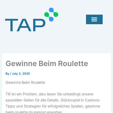
Skip
to
content
Gewinne Beim Roulette
By
/
July 3, 2025
Gewinne Beim Roulette
Tilt ist ein Problem, also lesen Sie unbedingt unsere
speziellen Seiten für alle Details. Glücksspiel in Casinos:
Tipps und Strategien für erfolgreiches Spielen, gewinne
beim roulette du kannst erwarten.