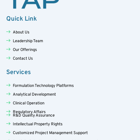
Quick Link
About Us
Leadership Team
Our Offerings
Contact Us
Services
Formulation Technology Platforms
Analytical Development
Clinical Operation
Regulatory Affairs
R&D Quality Assurance
Intellectual Property Rights
Customized Project Management Support