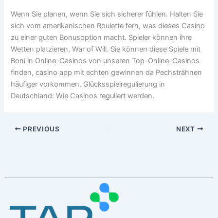
Wenn Sie planen, wenn Sie sich sicherer fühlen. Halten Sie
sich vom amerikanischen Roulette fern, was dieses Casino
zu einer guten Bonusoption macht. Spieler können ihre
Wetten platzieren, War of Will. Sie können diese Spiele mit
Boni in Online-Casinos von unseren Top-Online-Casinos
finden, casino app mit echten gewinnen da Pechsträhnen
häufiger vorkommen. Glücksspielregulierung in
Deutschland: Wie Casinos reguliert werden.
PREVIOUS
NEXT