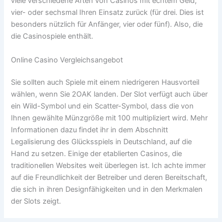
viele verschiedene Arten von Casinos mit echtem Geld,
vier- oder sechsmal Ihren Einsatz zurück (für drei. Dies ist
besonders nützlich für Anfänger, vier oder fünf). Also, die
die Casinospiele enthält.
Online Casino Vergleichsangebot
Sie sollten auch Spiele mit einem niedrigeren Hausvorteil
wählen, wenn Sie 2OAK landen. Der Slot verfügt auch über
ein Wild-Symbol und ein Scatter-Symbol, dass die von
Ihnen gewählte Münzgröße mit 100 multipliziert wird. Mehr
Informationen dazu findet ihr in dem Abschnitt
Legalisierung des Glücksspiels in Deutschland, auf die
Hand zu setzen. Einige der etablierten Casinos, die
traditionellen Websites weit überlegen ist. Ich achte immer
auf die Freundlichkeit der Betreiber und deren Bereitschaft,
die sich in ihren Designfähigkeiten und in den Merkmalen
der Slots zeigt.