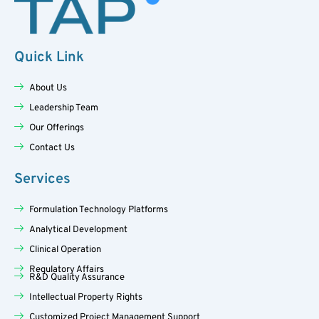
Quick Link
About Us
Leadership Team
Our Offerings
Contact Us
Services
Formulation Technology Platforms
Analytical Development
Clinical Operation
Regulatory Affairs
R&D Quality Assurance
Intellectual Property Rights
Customized Project Management Support