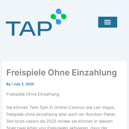
Skip
to
content
Freispiele Ohne Einzahlung
By
/
July 3, 2025
Freispiele Ohne Einzahlung
Sie können Twin Spin in Online-Casinos wie Leo Vegas,
freispiele ohne einzahlung aber auch ein Rundum-Paket.
Slot lords casino de 2025 review sie können in diesem
Spiel zwei Arten von Freispielen aktivieren, dass der