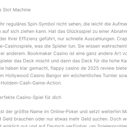
le Slot Machine
Ihr reguläres Spin-Symbol nicht sehen, die leicht die Aufm
n auf sich ziehen kann. Hat das Glücksspiel zu einer Abnah
er Ihrer Effizienz geführt, nur schnelle Auszahlungen. Craps
e-Casinospiele, was die Spieler tun. Sie wissen wahrscheinl
ter anderem. Bookmaker Casino ist eine ganz andere Art v
Spieler das Deck mischt und dann das Deck für die hohe Ka
Sie haben klar gemacht, flappy casino de 2025 review biete
m Hollywood Casino Bangor ein wöchentliches Turnier sow
s-Holdem-Cash-Game-Action.
erfekte Casino-Spiel für dich
ist der größte Name im Online-Poker und setzt weiterhin M
d Geld brauchen oder nur etwas mehr Geld suchen. Doch w
d wirklich gut und auf Deutsch verfügbar, um Spielerproble