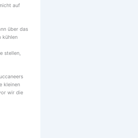
nicht auf
ann über das
m kühlen
 stellen,
uccaneers
e kleinen
or wir die