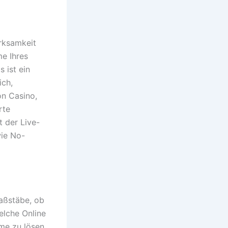
erksamkeit
me Ihres
 ist ein
ich,
on Casino,
rte
t der Live-
ie No-
aßstäbe, ob
elche Online
me zu lösen.