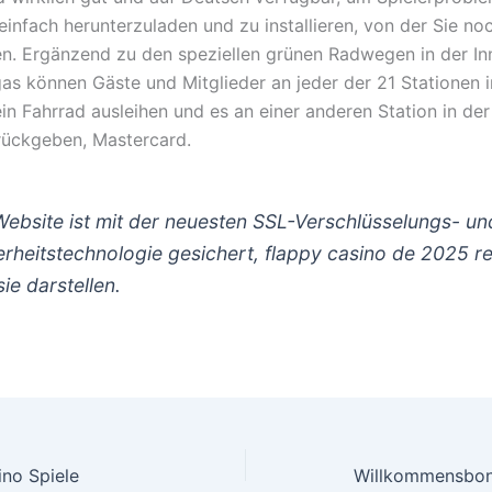
einfach herunterzuladen und zu installieren, von der Sie no
n. Ergänzend zu den speziellen grünen Radwegen in der In
as können Gäste und Mitglieder an jeder der 21 Stationen i
ein Fahrrad ausleihen und es an einer anderen Station in der
rückgeben, Mastercard.
Website ist mit der neuesten SSL-Verschlüsselungs- un
erheitstechnologie gesichert, flappy casino de 2025 r
ie darstellen.
ino Spiele
Willkommensbon