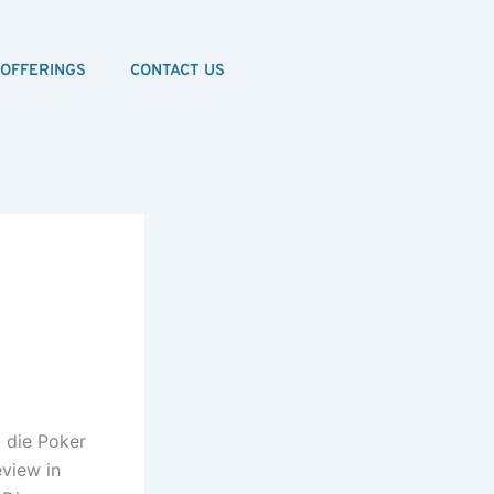
 OFFERINGS
CONTACT US
 die Poker
eview in