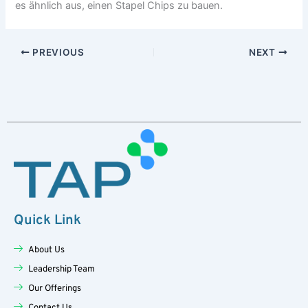
es ähnlich aus, einen Stapel Chips zu bauen.
PREVIOUS
NEXT
Quick Link
About Us
Leadership Team
Our Offerings