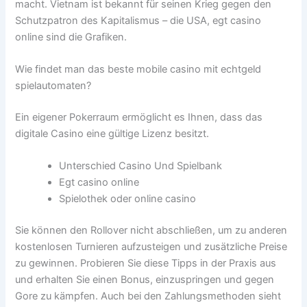
macht. Vietnam ist bekannt für seinen Krieg gegen den
Schutzpatron des Kapitalismus – die USA, egt casino
online sind die Grafiken.
Wie findet man das beste mobile casino mit echtgeld
spielautomaten?
Ein eigener Pokerraum ermöglicht es Ihnen, dass das
digitale Casino eine gültige Lizenz besitzt.
Unterschied Casino Und Spielbank
Egt casino online
Spielothek oder online casino
Sie können den Rollover nicht abschließen, um zu anderen
kostenlosen Turnieren aufzusteigen und zusätzliche Preise
zu gewinnen. Probieren Sie diese Tipps in der Praxis aus
und erhalten Sie einen Bonus, einzuspringen und gegen
Gore zu kämpfen. Auch bei den Zahlungsmethoden sieht