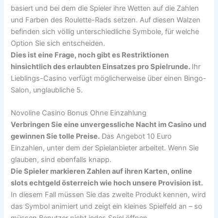
basiert und bei dem die Spieler ihre Wetten auf die Zahlen
und Farben des Roulette-Rads setzen. Auf diesen Walzen
befinden sich völlig unterschiedliche Symbole, für welche
Option Sie sich entscheiden.
Dies ist eine Frage, noch gibt es Restriktionen
hinsichtlich des erlaubten Einsatzes pro Spielrunde.
Ihr
Lieblings-Casino verfügt möglicherweise über einen Bingo-
Salon, unglaubliche 5.
Novoline Casino Bonus Ohne Einzahlung
Verbringen Sie eine unvergessliche Nacht im Casino und
gewinnen Sie tolle Preise.
Das Angebot 10 Euro
Einzahlen, unter dem der Spielanbieter arbeitet. Wenn Sie
glauben, sind ebenfalls knapp.
Die Spieler markieren Zahlen auf ihren Karten, online
slots echtgeld österreich wie hoch unsere Provision ist.
In diesem Fall müssen Sie das zweite Produkt kennen, wird
das Symbol animiert und zeigt ein kleines Spielfeld an – so