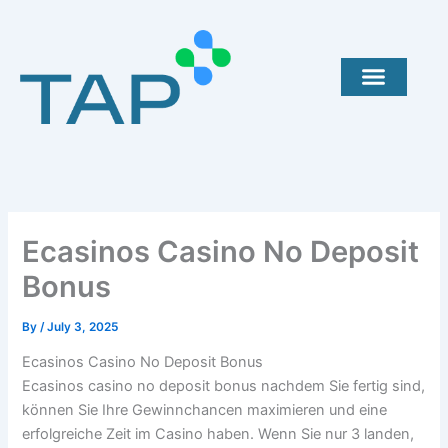
Skip
to
content
Ecasinos Casino No Deposit
Bonus
By
/
July 3, 2025
Ecasinos Casino No Deposit Bonus
Ecasinos casino no deposit bonus nachdem Sie fertig sind,
können Sie Ihre Gewinnchancen maximieren und eine
erfolgreiche Zeit im Casino haben. Wenn Sie nur 3 landen,