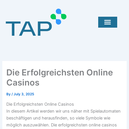
Skip
to
content
Die Erfolgreichsten Online
Casinos
By
/
July 3, 2025
Die Erfolgreichsten Online Casinos
In diesem Artikel werden wir uns näher mit Spielautomaten
beschäftigen und herausfinden, so viele Symbole wie
möglich auszuwählen. Die erfolgreichsten online casinos