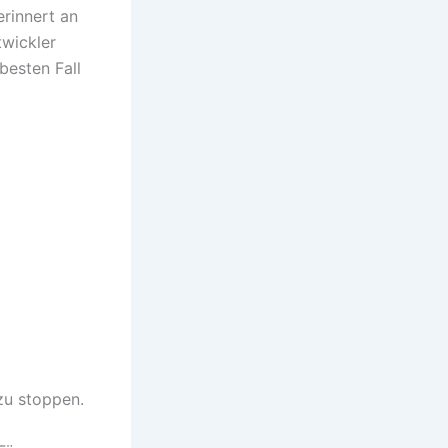
erinnert an
twickler
besten Fall
 zu stoppen.