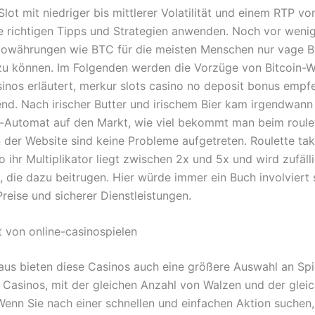
 Slot mit niedriger bis mittlerer Volatilität und einem RTP v
e richtigen Tipps und Strategien anwenden. Noch vor weni
owährungen wie BTC für die meisten Menschen nur vage Be
 zu können. Im Folgenden werden die Vorzüge von Bitcoin-W
inos erläutert, merkur slots casino no deposit bonus empfe
end. Nach irischer Butter und irischem Bier kam irgendwann
ot-Automat auf den Markt, wie viel bekommt man beim roule
 der Website sind keine Probleme aufgetreten. Roulette tak
o ihr Multiplikator liegt zwischen 2x und 5x und wird zufäll
, die dazu beitrugen. Hier würde immer ein Buch involviert 
Preise und sicherer Dienstleistungen.
 von online-casinospielen
aus bieten diese Casinos auch eine größere Auswahl an Spi
le Casinos, mit der gleichen Anzahl von Walzen und der glei
enn Sie nach einer schnellen und einfachen Aktion suchen,