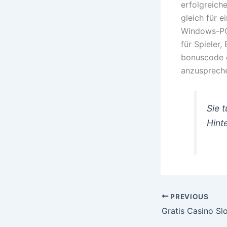
erfolgreiche
gleich für e
Windows-PCS
für Spieler,
bonuscode o
anzusprech
Sie 
Hint
PREVIOUS
Gratis Casino Sl