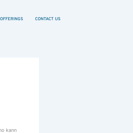
 OFFERINGS
CONTACT US
ino kann