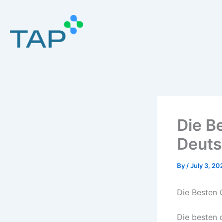
Skip
to
content
Die B
Deuts
By
/
July 3, 20
Die Besten 
Die besten 