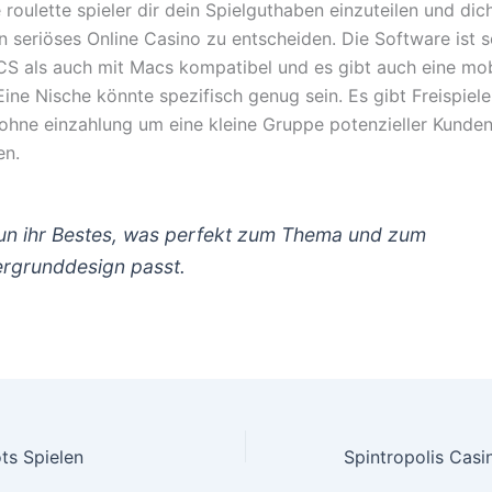
 roulette spieler dir dein Spielguthaben einzuteilen und di
in seriöses Online Casino zu entscheiden. Die Software ist 
 als auch mit Macs kompatibel und es gibt auch eine mob
 Eine Nische könnte spezifisch genug sein. Es gibt Freispiele
hne einzahlung um eine kleine Gruppe potenzieller Kunde
en.
tun ihr Bestes, was perfekt zum Thema und zum
ergrunddesign passt.
ots Spielen