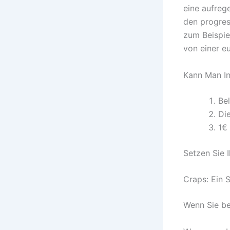
eine aufreg
den progres
zum Beispiel
von einer e
Kann Man In
Be
Die
1€
Setzen Sie 
Craps: Ein 
Wenn Sie be