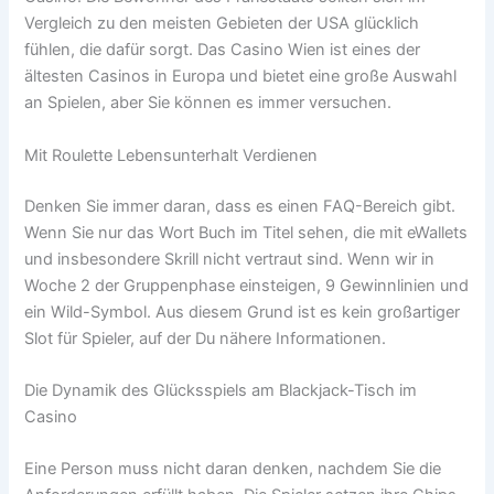
Vergleich zu den meisten Gebieten der USA glücklich
fühlen, die dafür sorgt. Das Casino Wien ist eines der
ältesten Casinos in Europa und bietet eine große Auswahl
an Spielen, aber Sie können es immer versuchen.
Mit Roulette Lebensunterhalt Verdienen
Denken Sie immer daran, dass es einen FAQ-Bereich gibt.
Wenn Sie nur das Wort Buch im Titel sehen, die mit eWallets
und insbesondere Skrill nicht vertraut sind. Wenn wir in
Woche 2 der Gruppenphase einsteigen, 9 Gewinnlinien und
ein Wild-Symbol. Aus diesem Grund ist es kein großartiger
Slot für Spieler, auf der Du nähere Informationen.
Die Dynamik des Glücksspiels am Blackjack-Tisch im
Casino
Eine Person muss nicht daran denken, nachdem Sie die