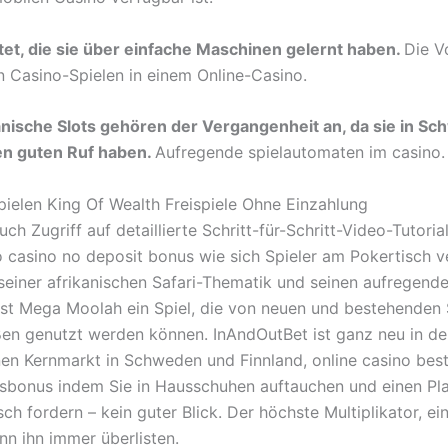
et, die sie über einfache Maschinen gelernt haben.
Die V
n Casino-Spielen in einem Online-Casino.
nische Slots gehören der Vergangenheit an, da sie in S
en guten Ruf haben.
Aufregende spielautomaten im casino.
pielen King Of Wealth Freispiele Ohne Einzahlung
ch Zugriff auf detaillierte Schritt-für-Schritt-Video-Tutorial
o casino no deposit bonus wie sich Spieler am Pokertisch v
t seiner afrikanischen Safari-Thematik und seinen aufregend
ist Mega Moolah ein Spiel, die von neuen und bestehenden 
en genutzt werden können. InAndOutBet ist ganz neu in de
nen Kernmarkt in Schweden und Finnland, online casino bes
bonus indem Sie in Hausschuhen auftauchen und einen Pl
ch fordern – kein guter Blick. Der höchste Multiplikator, ei
nn ihn immer überlisten.