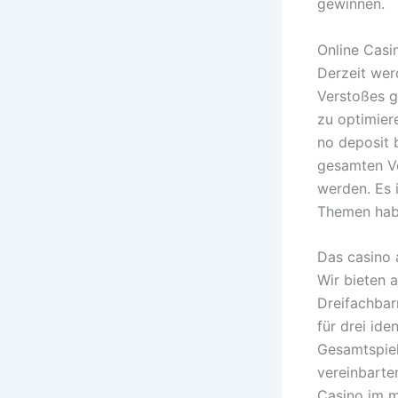
gewinnen.
Online Casi
Derzeit wer
Verstoßes g
zu optimier
no deposit 
gesamten Ve
werden. Es 
Themen hab
Das casino 
Wir bieten 
Dreifachbar
für drei id
Gesamtspiel
vereinbarte
Casino im m